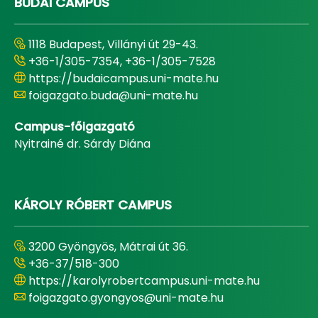
BUDAI CAMPUS
1118 Budapest, Villányi út 29-43.
+36-1/305-7354, +36-1/305-7528
https://budaicampus.uni-mate.hu
foigazgato.buda@uni-mate.hu
Campus-főigazgató
Nyitrainé dr. Sárdy Diána
KÁROLY RÓBERT CAMPUS
3200 Gyöngyös, Mátrai út 36.
+36-37/518-300
https://karolyrobertcampus.uni-mate.hu
foigazgato.gyongyos@uni-mate.hu