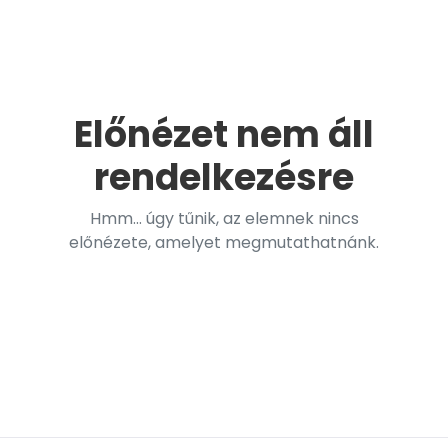
Előnézet nem áll
rendelkezésre
Hmm... úgy tűnik, az elemnek nincs
előnézete, amelyet megmutathatnánk.
k