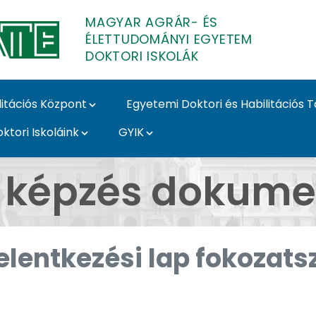
MAGYAR AGRÁR- ÉS
ÉLETTUDOMÁNYI EGYETEM
DOKTORI ISKOLÁK
litációs Központ
Egyetemi Doktori és Habilitációs 
ktori Iskoláink
GYIK
Doktori Iskolák
i képzés dokum
Jelentkezési lap fokozats