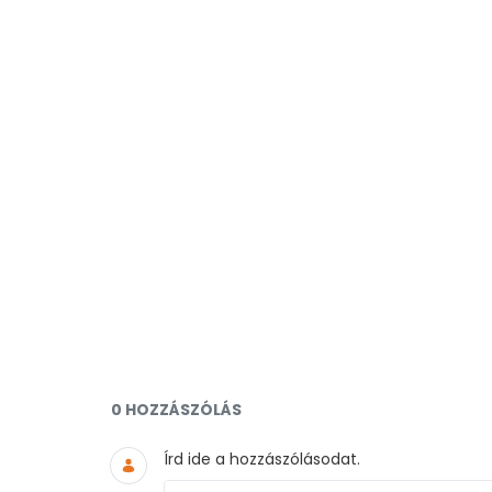
Dokumentumok és médiafájlo
0 HOZZÁSZÓLÁS
Írd ide a hozzászólásodat.