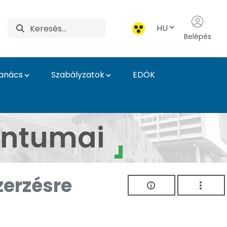
HU
Belépés
Tanács
Szabályzatok
EDÖK
entumai
zerzésre