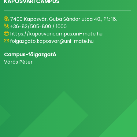
KAPOSVÁRI CAMPUS
7400 Kaposvár, Guba Sándor utca 40., Pf.: 16.
+36-82/505-800 / 1000
https://kaposvaricampus.uni-mate.hu
foigazgato.kaposvar@uni-mate.hu
Campus-főigazgató
Vörös Péter