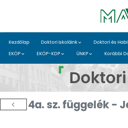
Ugrás a fő tartalomhoz
Kezdőlap
Doktori iskoláink
Doktori és Habi
EKÖP
EKÖP-KDP
ÚNKP
Korábbi Do
Dokumentumok - MATE 
Doktor
4a. sz. függelék - 