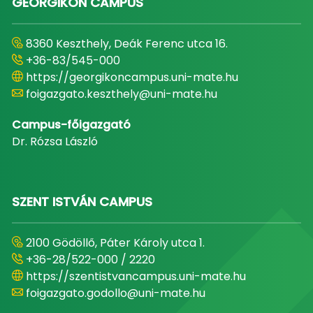
GEORGIKON CAMPUS
8360 Keszthely, Deák Ferenc utca 16.
+36-83/545-000
https://georgikoncampus.uni-mate.hu
foigazgato.keszthely@uni-mate.hu
Campus-főigazgató
Dr. Rózsa László
SZENT ISTVÁN CAMPUS
2100 Gödöllő, Páter Károly utca 1.
+36-28/522-000 / 2220
https://szentistvancampus.uni-mate.hu
foigazgato.godollo@uni-mate.hu