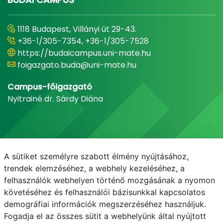
1118 Budapest, Villányi út 29-43.
+36-1/305-7354, +36-1/305-7528
https://budaicampus.uni-mate.hu
foigazgato.buda@uni-mate.hu
Campus-főigazgató
Nyitrainé dr. Sárdy Diána
A sütiket személyre szabott élmény nyújtásához,
trendek elemzéséhez, a webhely kezeléséhez, a
felhasználók webhelyen történő mozgásának a nyomon
követéséhez és felhasználói bázisunkkal kapcsolatos
demográfiai információk megszerzéséhez használjuk.
E-mail
Telefonkönyv
NEPTUN
E-learning
Fogadja el az összes sütit a webhelyünk által nyújtott