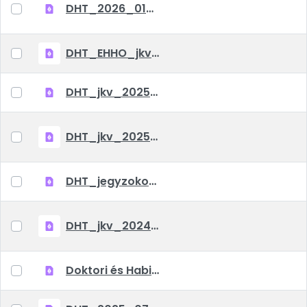
DHT_2026_01_14_jkv
DHT_EHHO_jkv_2026_01_22
DHT_jkv_20251209
DHT_jkv_20251218
DHT_jegyzokonyv_2025_10_09
DHT_jkv_2024_10_04
Doktori és Habilitációs Tanács Ügyrendje