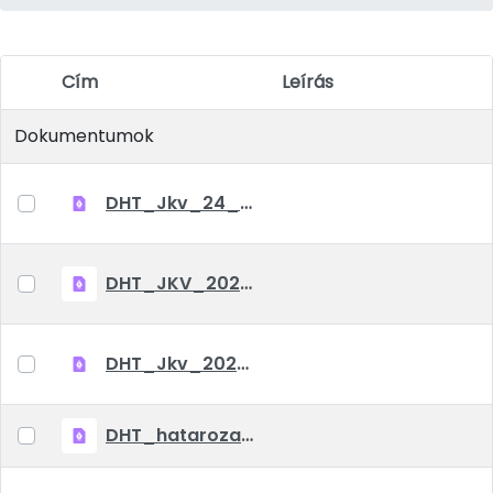
Cím
Leírás
Elem kiválasztása
Dokumentumok
DHT_Jkv_24_04_25
DHT_JKV_2024_03_07
DHT_Jkv_2022_04_12
DHT_hatarozat_2022_01