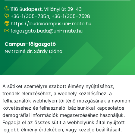
1118 Budapest, Villányi út 29-43.
+36-1/305-7354, +36-1/305-7528
https://budaicampus.uni-mate.hu
foigazgato.buda@uni-mate.hu
Campus-főigazgató
Nyitrainé dr. Sárdy Diána
A sütiket személyre szabott élmény nyújtásához,
trendek elemzéséhez, a webhely kezeléséhez, a
felhasználók webhelyen történő mozgásának a nyomon
követéséhez és felhasználói bázisunkkal kapcsolatos
demográfiai információk megszerzéséhez használjuk.
E-mail
Telefonkönyv
NEPTUN
E-learning
Fogadja el az összes sütit a webhelyünk által nyújtott
legjobb élmény érdekében, vagy kezelje beállításait.