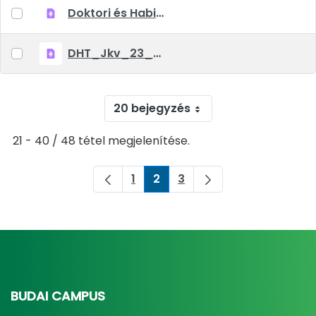
Doktori és Habilitációs Tanács 2023. június 6-i határozata.pdf
DHT_Jkv_23_04_12.pdf
20 bejegyzés
21 - 40 / 48 tétel megjelenítése.
1
2
3
Oldal
Oldal
Oldal
BUDAI CAMPUS