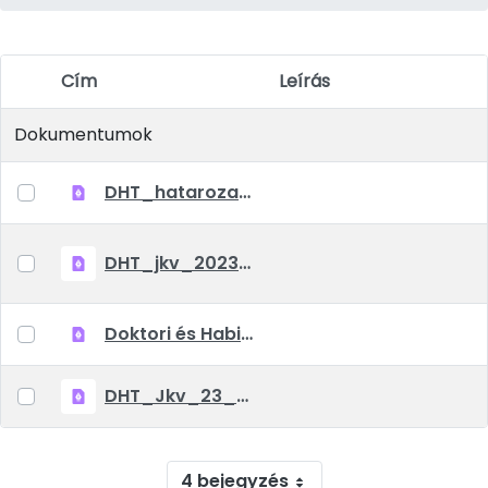
Cím
Leírás
Elem kiválasztása
Dokumentumok
DHT_hatarozatok_2023_07_21.pdf
DHT_jkv_2023_07_06.pdf
Doktori és Habilitációs Tanács 2023. június 6-i határozata.pdf
DHT_Jkv_23_04_12.pdf
4 bejegyzés