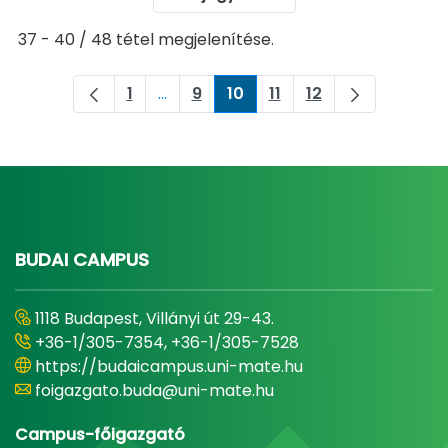
37 - 40 / 48 tétel megjelenítése.
1
...
9
10
11
12
Oldal
Köztes oldalak Navigáljon a TAB bille
Oldal
Oldal
Oldal
Oldal
BUDAI CAMPUS
1118 Budapest, Villányi út 29-43.
+36-1/305-7354, +36-1/305-7528
https://budaicampus.uni-mate.hu
foigazgato.buda@uni-mate.hu
Campus-főigazgató