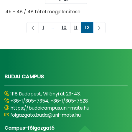
45 - 48 / 48 tétel megjelenítése.
1
...
10
11
12
Oldal
Köztes oldalak Navigáljon a TAB bil
Oldal
Oldal
Oldal
BUDAI CAMPUS
1118 Budapest, Villányi út 29-43.
+36-1/305-7354, +36-1/305-7528
https://budaicampus.uni-mate.hu
foigazgato.buda@uni-mate.hu
Campus-főigazgató