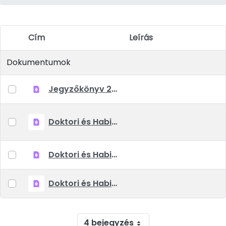
Cím
Leírás
Elem kiválasztása
Dokumentumok
Jegyzőkönyv 2021.04.29.pdf
Doktori és Habilitációs Tanács 2021. szeptember 10-i határozata.pdf
Doktori és Habilitációs Tanács 2021. március 11-i határozata.pdf
Doktori és Habilitációs Tanács 2021. december 3-i határozatai.pdf
4 bejegyzés