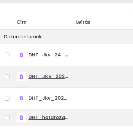
Cím
Leírás
Elem kiválasztása
Dokumentumok
DHT_Jkv_24_04_25
DHT_JKV_2024_03_07
DHT_Jkv_2022_04_12
DHT_hatarozat_2022_01