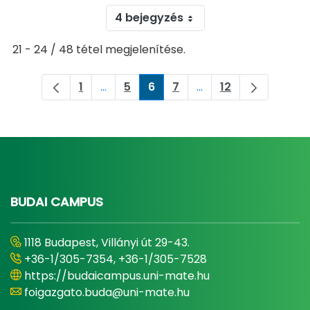
4 bejegyzés
21 - 24 / 48 tétel megjelenítése.
1
...
5
6
7
...
12
Oldal
Köztes oldalak Navigáljon a TAB billent
Oldal
Oldal
Oldal
Köztes oldalak Navigá
Oldal
BUDAI CAMPUS
1118 Budapest, Villányi út 29-43.
+36-1/305-7354, +36-1/305-7528
https://budaicampus.uni-mate.hu
foigazgato.buda@uni-mate.hu