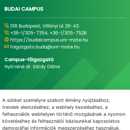
BUDAI CAMPUS
1118 Budapest, Villányi út 29-43.
+36-1/305-7354, +36-1/305-7528
https://budaicampus.uni-mate.hu
foigazgato.buda@uni-mate.hu
Campus-főigazgató
Nyitrainé dr. Sárdy Diána
A sütiket személyre szabott élmény nyújtásához,
trendek elemzéséhez, a webhely kezeléséhez, a
felhasználók webhelyen történő mozgásának a nyomon
követéséhez és felhasználói bázisunkkal kapcsolatos
demográfiai információk megszerzéséhez használjuk.
E-mail
Telefonkönyv
NEPTUN
E-learning