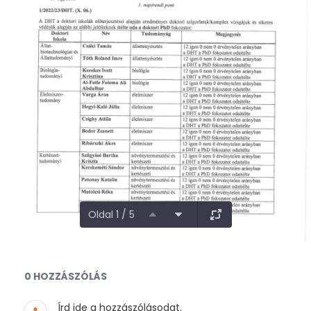
Oldal 1 / 5
Dokumentumok és médiafájlok
0 HOZZÁSZÓLÁS
Írd ide a hozzászólásodat.