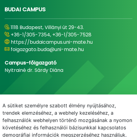
BUDAI CAMPUS
1118 Budapest, Villányi út 29-43.
+36-1/305-7354, +36-1/305-7528
https://budaicampus.uni-mate.hu
foigazgato.buda@uni-mate.hu
Campus-főigazgató
Nyitrainé dr. Sárdy Diána
A sütiket személyre szabott élmény nyújtásához,
trendek elemzéséhez, a webhely kezeléséhez, a
felhasználók webhelyen történő mozgásának a nyomon
követéséhez és felhasználói bázisunkkal kapcsolatos
demográfiai információk megszerzéséhez használjuk.
E-mail
Telefonkönyv
NEPTUN
E-learning