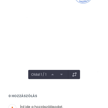
Oldal 1 / 1
Dokumentumok és médiafájlok
0 HOZZÁSZÓLÁS
Írd ide a hozzászólásodat.