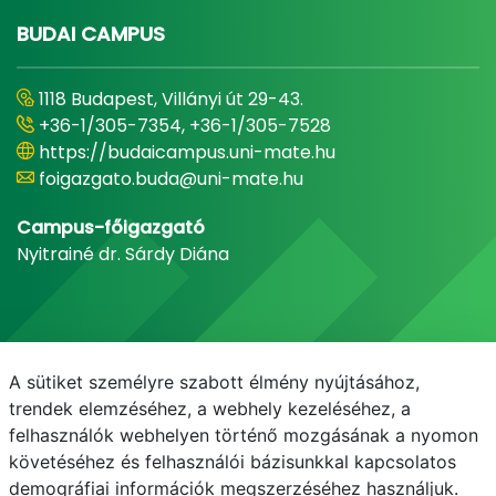
BUDAI CAMPUS
1118 Budapest, Villányi út 29-43.
+36-1/305-7354, +36-1/305-7528
https://budaicampus.uni-mate.hu
foigazgato.buda@uni-mate.hu
Campus-főigazgató
Nyitrainé dr. Sárdy Diána
A sütiket személyre szabott élmény nyújtásához,
trendek elemzéséhez, a webhely kezeléséhez, a
felhasználók webhelyen történő mozgásának a nyomon
követéséhez és felhasználói bázisunkkal kapcsolatos
demográfiai információk megszerzéséhez használjuk.
E-mail
Telefonkönyv
NEPTUN
E-learning