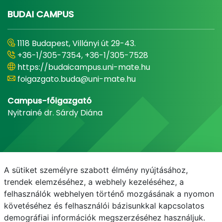
BUDAI CAMPUS
1118 Budapest, Villányi út 29-43.
+36-1/305-7354, +36-1/305-7528
https://budaicampus.uni-mate.hu
foigazgato.buda@uni-mate.hu
Campus-főigazgató
Nyitrainé dr. Sárdy Diána
A sütiket személyre szabott élmény nyújtásához,
trendek elemzéséhez, a webhely kezeléséhez, a
felhasználók webhelyen történő mozgásának a nyomon
követéséhez és felhasználói bázisunkkal kapcsolatos
demográfiai információk megszerzéséhez használjuk.
E-mail
Telefonkönyv
NEPTUN
E-learning