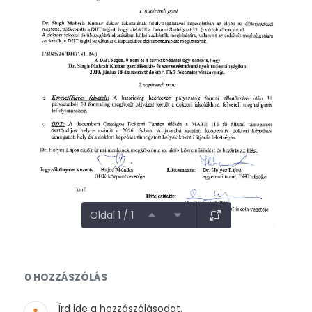
Oldal 1 / 1
Dokumentumok és médiafájlok
0 HOZZÁSZÓLÁS
Írd ide a hozzászólásodat.