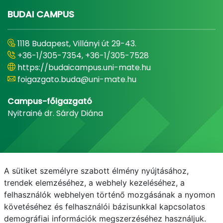
BUDAI CAMPUS
1118 Budapest, Villányi út 29-43.
+36-1/305-7354, +36-1/305-7528
https://budaicampus.uni-mate.hu
foigazgato.buda@uni-mate.hu
Campus-főigazgató
Nyitrainé dr. Sárdy Diána
A sütiket személyre szabott élmény nyújtásához,
trendek elemzéséhez, a webhely kezeléséhez, a
felhasználók webhelyen történő mozgásának a nyomon
követéséhez és felhasználói bázisunkkal kapcsolatos
demográfiai információk megszerzéséhez használjuk.
E-mail
Telefonkönyv
NEPTUN
E-learning