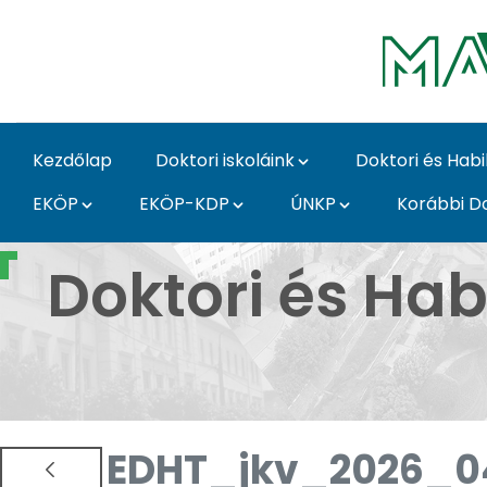
Ugrás a fő tartalomhoz
Kezdőlap
Doktori iskoláink
Doktori és Habi
EKÖP
EKÖP-KDP
ÚNKP
Korábbi Do
Doktori és Habilitáció
Doktori és Hab
EDHT_jkv_2026_0