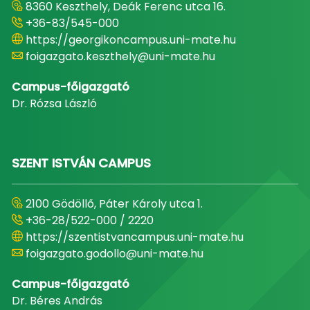
8360 Keszthely, Deák Ferenc utca 16.
+36-83/545-000
https://georgikoncampus.uni-mate.hu
foigazgato.keszthely@uni-mate.hu
Campus-főigazgató
Dr. Rózsa László
SZENT ISTVÁN CAMPUS
2100 Gödöllő, Páter Károly utca 1.
+36-28/522-000 / 2220
https://szentistvancampus.uni-mate.hu
foigazgato.godollo@uni-mate.hu
Campus-főigazgató
Dr. Béres András