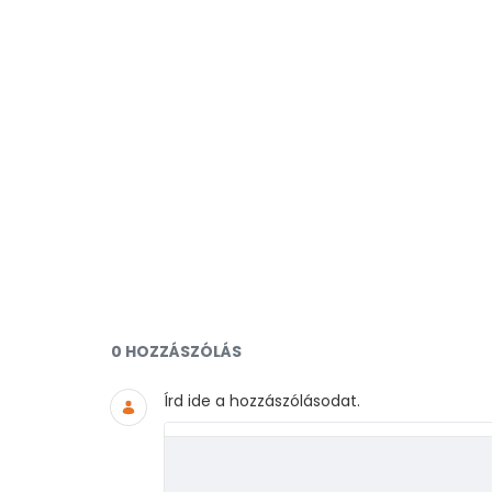
Dokumentumok és médiafájlo
0 HOZZÁSZÓLÁS
Írd ide a hozzászólásodat.