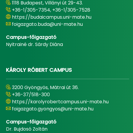
1118 Budapest, Villányi út 29-43.
+36-1/305-7354, +36-1/305-7528
https://budaicampus.uni-mate.hu
foigazgato.buda@uni-mate.hu
Campus-főigazgató
Nyitrainé dr. Sárdy Diána
KÁROLY RÓBERT CAMPUS
3200 Gyöngyös, Mátrai út 36.
+36-37/518-300
https://karolyrobertcampus.uni-mate.hu
foigazgato.gyongyos@uni-mate.hu
Campus-főigazgató
Dr. Bujdosó Zoltán