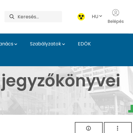
HU
Belépés
Tanács
Szabályzatok
EDÖK
i Iskolák
s jegyzőkönyvei