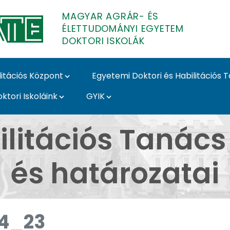
MAGYAR AGRÁR- ÉS
ÉLETTUDOMÁNYI EGYETEM
DOKTORI ISKOLÁK
litációs Központ
Egyetemi Doktori és Habilitációs 
ktori Iskoláink
GYIK
s Tanács - MATE Doktor
ilitációs Tanác
és határozatai
4_23