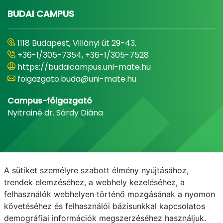
BUDAI CAMPUS
1118 Budapest, Villányi út 29-43.
+36-1/305-7354, +36-1/305-7528
https://budaicampus.uni-mate.hu
foigazgato.buda@uni-mate.hu
Campus-főigazgató
Nyitrainé dr. Sárdy Diána
A sütiket személyre szabott élmény nyújtásához,
trendek elemzéséhez, a webhely kezeléséhez, a
felhasználók webhelyen történő mozgásának a nyomon
követéséhez és felhasználói bázisunkkal kapcsolatos
demográfiai információk megszerzéséhez használjuk.
E-mail
Telefonkönyv
NEPTUN
E-learning