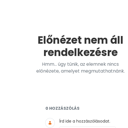
Előnézet nem áll
rendelkezésre
Hmm... úgy tűnik, az elemnek nincs
előnézete, amelyet megmutathatnánk.
Dokumentumok és médiaf
0 HOZZÁSZÓLÁS
Írd ide a hozzászólásodat.