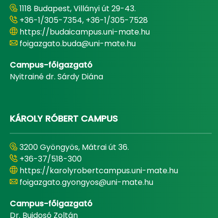
1118 Budapest, Villányi út 29-43.
+36-1/305-7354, +36-1/305-7528
https://budaicampus.uni-mate.hu
foigazgato.buda@uni-mate.hu
Campus-főigazgató
Nyitrainé dr. Sárdy Diána
KÁROLY RÓBERT CAMPUS
3200 Gyöngyös, Mátrai út 36.
+36-37/518-300
https://karolyrobertcampus.uni-mate.hu
foigazgato.gyongyos@uni-mate.hu
Campus-főigazgató
Dr. Bujdosó Zoltán