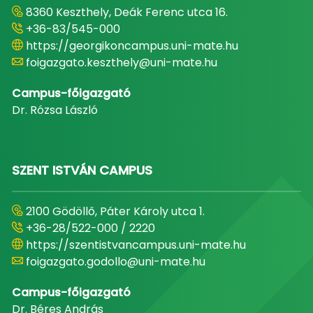
8360 Keszthely, Deák Ferenc utca 16.
+36-83/545-000
https://georgikoncampus.uni-mate.hu
foigazgato.keszthely@uni-mate.hu
Campus-főigazgató
Dr. Rózsa László
SZENT ISTVÁN CAMPUS
2100 Gödöllő, Páter Károly utca 1.
+36-28/522-000 / 2220
https://szentistvancampus.uni-mate.hu
foigazgato.godollo@uni-mate.hu
Campus-főigazgató
Dr. Béres András