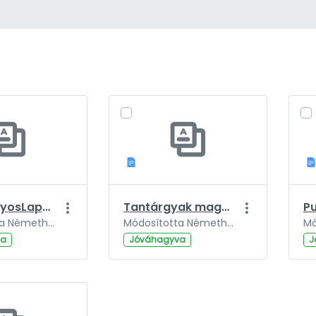
TudomanyosLapok.docx
Tantárgyak magyar_KeTDI_targyak_2021 november.doc
Módosította Németh Szabolcs, ennyi ideje: 3 év.
Módosította Németh Szabolcs, ennyi ideje: 3 év.
va
Jóváhagyva
J