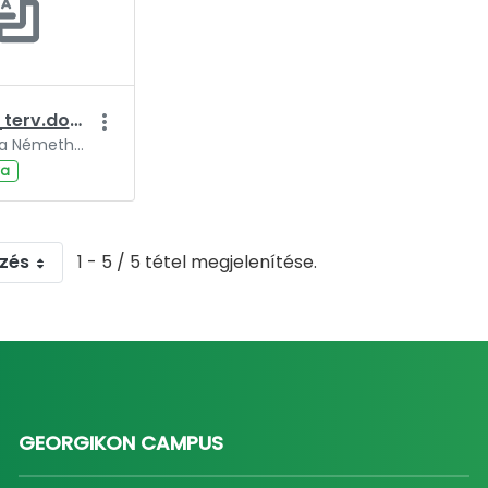
Kutatasi_terv.docx
Módosította Németh Szabolcs, ennyi ideje: 3 év.
va
zés
1 - 5 / 5 tétel megjelenítése.
GEORGIKON CAMPUS