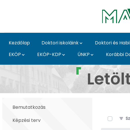
Ugrás a fő tartalomhoz
Kezdőlap
Doktori iskoláink
Doktori és Habi
EKÖP
EKÖP-KDP
ÚNKP
Korábbi Do
Letölthető dokumentu
Letö
Bemutatkozás
0 / 5 Téte
Sz
Képzési terv