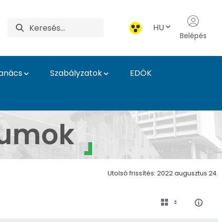
HU
Belépés
Tanács
Szabályzatok
EDÖK
kolák
tumok
Utolsó frissítés: 2022 augusztus 24.