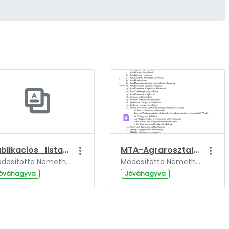
Publikacios_lista_urlap.doc
MTA-Agrarosztaly-04_folyoiratlista.pdf
Módosította Németh Szabolcs, ennyi ideje: 3 év.
Módosította Németh Szabolcs, ennyi ideje: 3 év.
óváhagyva
Jóváhagyva