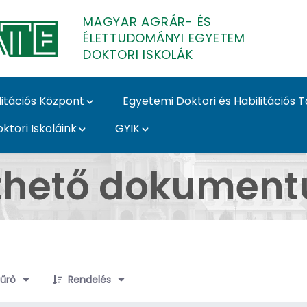
MAGYAR AGRÁR- ÉS
ÉLETTUDOMÁNYI EGYETEM
DOKTORI ISKOLÁK
litációs Központ
Egyetemi Doktori és Habilitációs 
ktori Iskoláink
GYIK
mok - MATE Doktori Is
lthető dokumen
lek kiválasztva
űrő
Rendelés