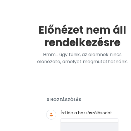
Előnézet nem áll
rendelkezésre
Hmm... úgy tűnik, az elemnek nincs
előnézete, amelyet megmutathatnánk.
Dokumentumok és médiaf
0 HOZZÁSZÓLÁS
Írd ide a hozzászólásodat.