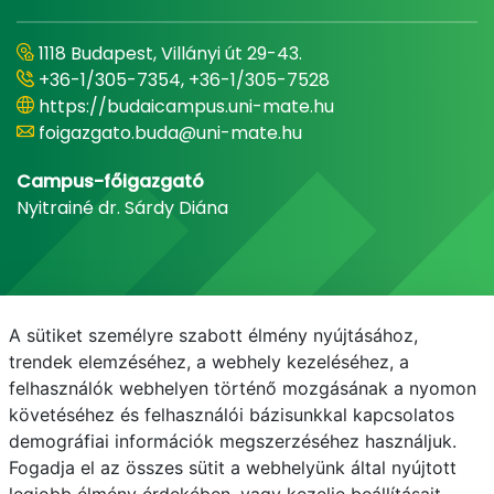
1118 Budapest, Villányi út 29-43.
+36-1/305-7354, +36-1/305-7528
https://budaicampus.uni-mate.hu
foigazgato.buda@uni-mate.hu
Campus-főigazgató
Nyitrainé dr. Sárdy Diána
A sütiket személyre szabott élmény nyújtásához,
trendek elemzéséhez, a webhely kezeléséhez, a
felhasználók webhelyen történő mozgásának a nyomon
követéséhez és felhasználói bázisunkkal kapcsolatos
demográfiai információk megszerzéséhez használjuk.
E-mail
Telefonkönyv
NEPTUN
E-learning
Fogadja el az összes sütit a webhelyünk által nyújtott