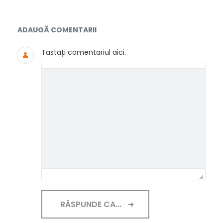
Documente și Media
ADAUGĂ COMENTARII
Tastați comentariul aici.
RĂSPUNDE CA...