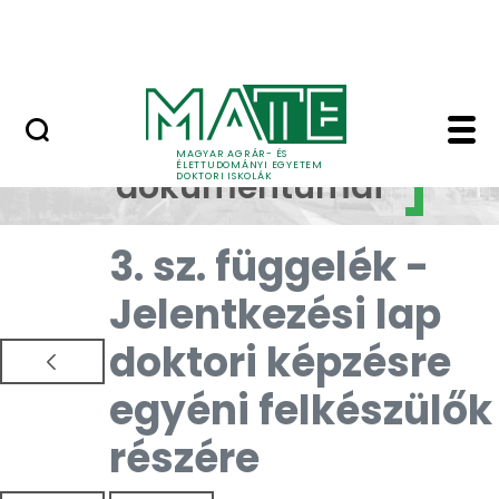
Korábbi Doktori Iskoláink
Skip to Main Content
GYIK
Dokumentumok - MATE 
Doktori képzés
MAGYAR AGRÁR- ÉS
ÉLETTUDOMÁNYI EGYETEM
dokumentumai
DOKTORI ISKOLÁK
3. sz. függelék -
Jelentkezési lap
doktori képzésre
egyéni felkészülők
részére