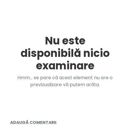
Nu este
disponibilă nicio
examinare
Hmm... se pare că acest element nu are o
previzualizare vă putem arăta.
Documente și Media
ADAUGĂ COMENTARII