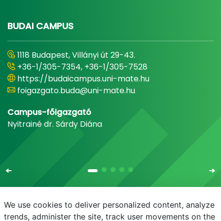
BUDAI CAMPUS
1118 Budapest, Villányi út 29-43.
+36-1/305-7354, +36-1/305-7528
https://budaicampus.uni-mate.hu
foigazgato.buda@uni-mate.hu
Campus-főigazgató
Nyitrainé dr. Sárdy Diána
We use cookies to deliver personalized content, analyze
trends, administer the site, track user movements on the