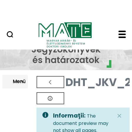
Korábbi Doktori Iskoláink
Skip to Main Content
GYIK
EDHT Jegyzőkönyvek é
EDHT
MAGYAR AGRÁR- ÉS
ÉLETTUDOMÁNYI EGYETEM
Jegyzőkönyvek
DOKTORI ISKOLÁK
és határozatok
DHT_JKV_2
Menü
Informaţii:
The
document preview may
not show all pages.