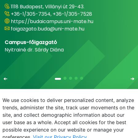
1118 Budapest, Villányi út 29-43.
+36-1/305-7354, +36-1/305-7528
https://budaicampus.uni-mate.hu
foigazgato.buda@uni-mate.hu
Campus-főigazgató
Nyitrainé dr. Sárdy Diána
We use cookies to deliver personalized content, analyze
trends, administer the site, track user movements on the
site, and collect demographic information about our
E-mail
Telefonkönyv
NEPTUN
E-learning
user base as a whole. Accept all cookies for the best
possible experience on our website or manage your
preferences.
Visit our Privacy Policy