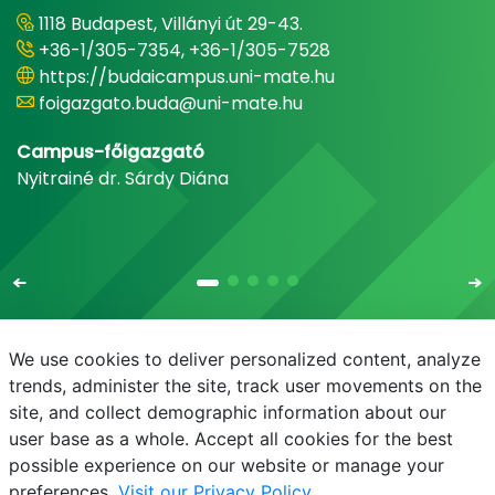
1118 Budapest, Villányi út 29-43.
+36-1/305-7354, +36-1/305-7528
https://budaicampus.uni-mate.hu
foigazgato.buda@uni-mate.hu
Campus-főigazgató
Nyitrainé dr. Sárdy Diána
We use cookies to deliver personalized content, analyze
trends, administer the site, track user movements on the
site, and collect demographic information about our
E-mail
Telefonkönyv
NEPTUN
E-learning
user base as a whole. Accept all cookies for the best
possible experience on our website or manage your
preferences.
Visit our Privacy Policy