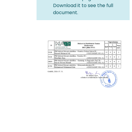
Download it to see the full
document.