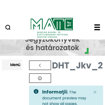
Korábbi Doktori Iskoláink
Skip to Main Content
GYIK
EDHT Jegyzőkönyvek é
EDHT
MAGYAR AGRÁR- ÉS
ÉLETTUDOMÁNYI EGYETEM
Jegyzőkönyvek
DOKTORI ISKOLÁK
és határozatok
DHT_Jkv_2
Menü
Informaţii:
The
document preview may
not show all pages.