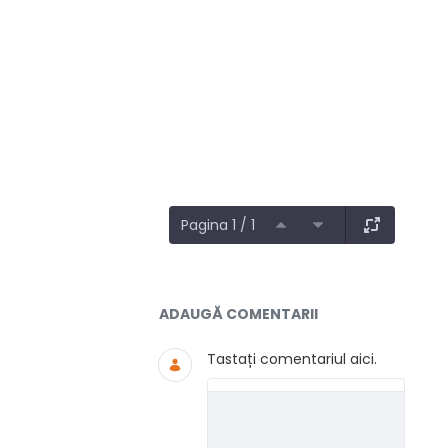
Pagina 1 / 1
Documente și Media
ADAUGĂ COMENTARII
Tastați comentariul aici.