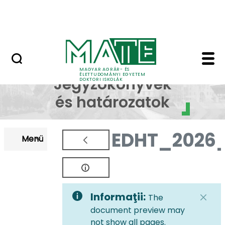
Korábbi Doktori Iskoláink
Skip to Main Content
GYIK
EDHT Jegyzőkönyvek é
EDHT
MAGYAR AGRÁR- ÉS
ÉLETTUDOMÁNYI EGYETEM
Jegyzőkönyvek
DOKTORI ISKOLÁK
és határozatok
EDHT_2026
Menü
Informaţii:
The
document preview may
not show all pages.