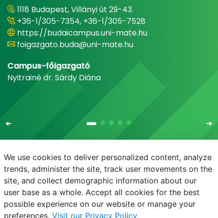
1118 Budapest, Villányi út 29-43.
+36-1/305-7354, +36-1/305-7528
https://budaicampus.uni-mate.hu
foigazgato.buda@uni-mate.hu
Campus-főigazgató
Nyitrainé dr. Sárdy Diána
We use cookies to deliver personalized content, analyze
trends, administer the site, track user movements on the
site, and collect demographic information about our
E-mail
Telefonkönyv
NEPTUN
E-learning
user base as a whole. Accept all cookies for the best
possible experience on our website or manage your
preferences.
Visit our Privacy Policy