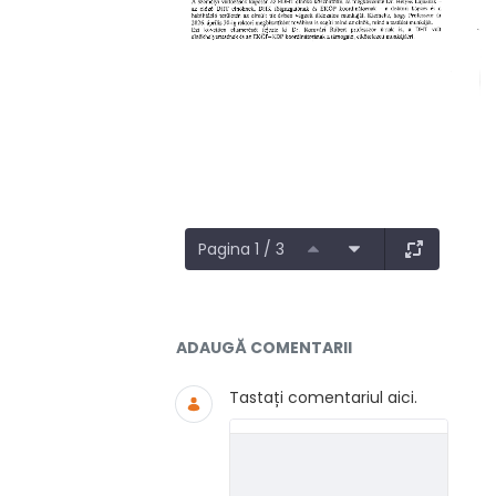
Pagina 1 / 3
Documente și Media
ADAUGĂ COMENTARII
Tastați comentariul aici.