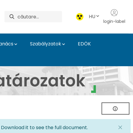
HU
login-label
Tanács
Szabályzatok
EDÖK
Doktori Iskolák
atározatok
Download it to see the full document.