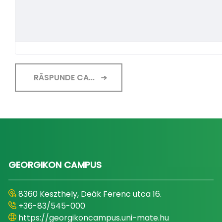
RĂSPUNDE CA...
GEORGIKON CAMPUS
8360 Keszthely, Deák Ferenc utca 16.
+36-83/545-000
https://georgikoncampus.uni-mate.hu