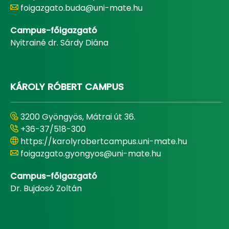
foigazgato.buda@uni-mate.hu
Campus-főigazgató
Nyitrainé dr. Sárdy Diána
KÁROLY RÓBERT CAMPUS
3200 Gyöngyös, Mátrai út 36.
+36-37/518-300
https://karolyrobertcampus.uni-mate.hu
foigazgato.gyongyos@uni-mate.hu
Campus-főigazgató
Dr. Bujdosó Zoltán