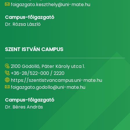
foigazgato.keszthely@uni-mate.hu
Campus-főigazgató
Dr. Rózsa László
SZENT ISTVÁN CAMPUS
2100 Gödöllő, Páter Károly utca 1.
+36-28/522-000 / 2220
https://szentistvancampus.uni-mate.hu
foigazgato.godollo@uni-mate.hu
Campus-főigazgató
Dr. Béres András