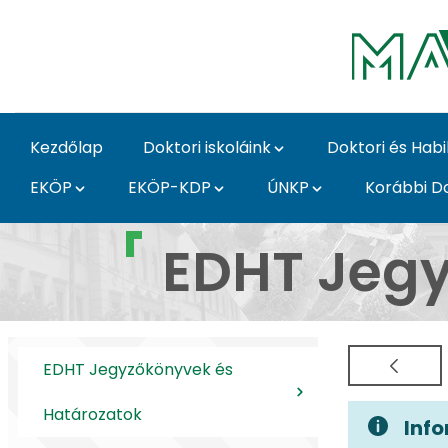
Skip to Main Content
Kezdőlap
Doktori iskoláink
Doktori és Habi
EKÖP
EKÖP-KDP
ÚNKP
Korábbi Do
EDHT Jegyzőkönyvek é
EDHT Jegy
EDHT Jegyzőkönyvek és
Határozatok
Info