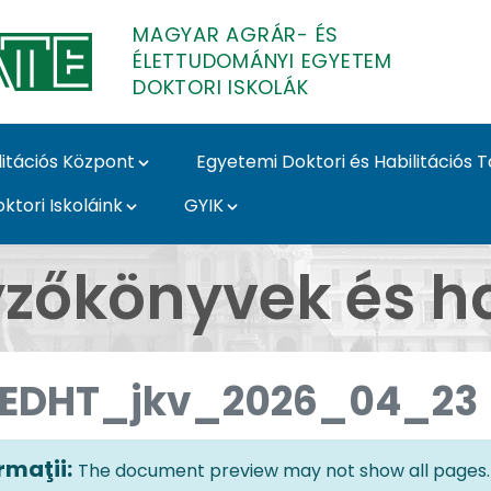
MAGYAR AGRÁR- ÉS
ÉLETTUDOMÁNYI EGYETEM
DOKTORI ISKOLÁK
litációs Központ
Egyetemi Doktori és Habilitációs 
ktori Iskoláink
GYIK
s Határozatok - MATE 
zőkönyvek és h
EDHT_jkv_2026_04_23
rmaţii:
The document preview may not show all pages. 