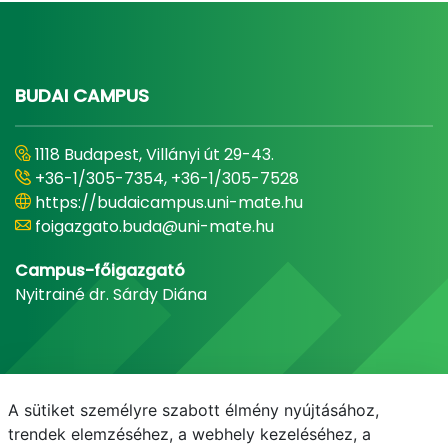
BUDAI CAMPUS
1118 Budapest, Villányi út 29-43.
+36-1/305-7354, +36-1/305-7528
https://budaicampus.uni-mate.hu
foigazgato.buda@uni-mate.hu
Campus-főigazgató
Nyitrainé dr. Sárdy Diána
A sütiket személyre szabott élmény nyújtásához,
trendek elemzéséhez, a webhely kezeléséhez, a