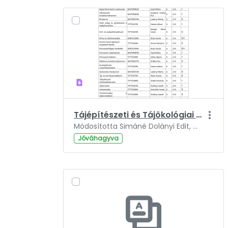
Tájépítészeti és Tájökológiai Doktori Iskola KÉPZÉSI TERVE_2023_09_29.pdf
Módosította Simáné Dolányi Edit, ennyi ideje: 2 év.
Jóváhagyva