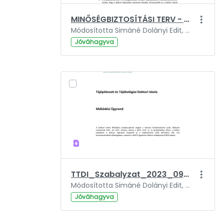
MINŐSÉGBIZTOSÍTÁSI TERV - TTDI
Módosította Simáné Dolányi Edit, ennyi ideje: 2 év.
Jóváhagyva
TTDI_Szabalyzat_2023_09_29.pdf
Módosította Simáné Dolányi Edit, ennyi ideje: 2 év.
Jóváhagyva