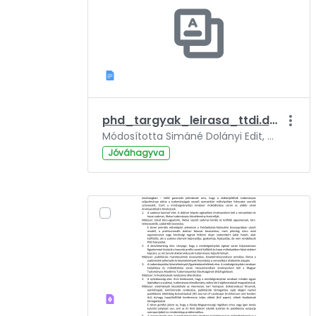
phd_targyak_leirasa_ttdi.docx
Módosította Simáné Dolányi Edit, ennyi ideje: 2 év.
Jóváhagyva