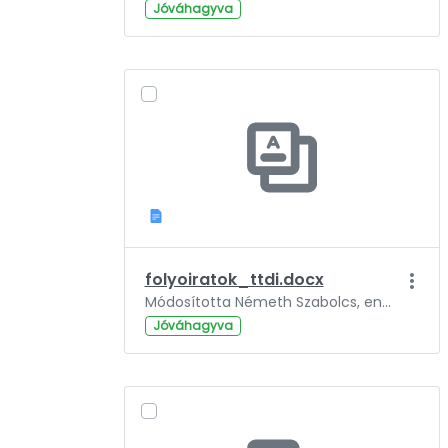
Jóváhagyva
folyoiratok_ttdi.docx
Módosította Németh Szabolcs, ennyi ideje: 3 év.
Jóváhagyva