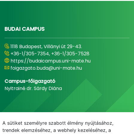
BUDAI CAMPUS
1118 Budapest, Villányi út 29-43.
+36-1/305-7354, +36-1/305-7528
https://budaicampus.uni-mate.hu
foigazgato.buda@uni-mate.hu
Campus-főigazgató
Nyitrainé dr. Sárdy Diána
A sütiket személyre szabott élmény nyújtásához,
trendek elemzéséhez, a webhely kezeléséhez, a