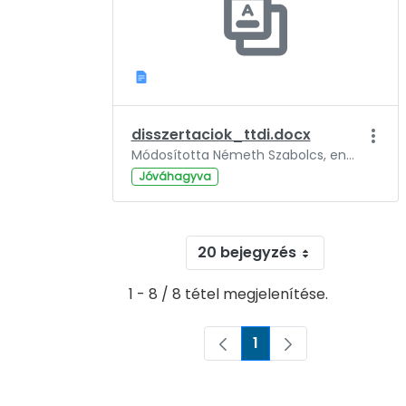
disszertaciok_ttdi.docx
Módosította Németh Szabolcs, ennyi ideje: 3 év.
Jóváhagyva
20 bejegyzés
1 - 8 / 8 tétel megjelenítése.
1
Oldal