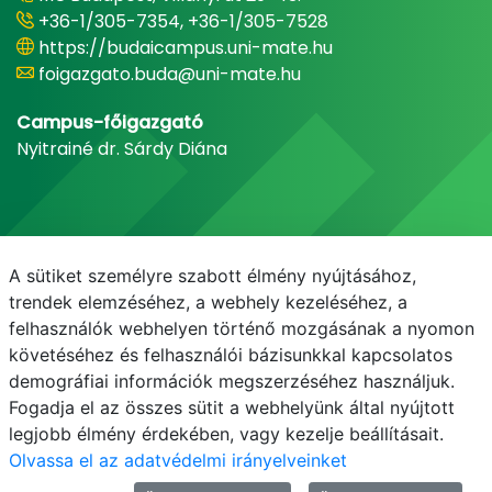
+36-1/305-7354, +36-1/305-7528
https://budaicampus.uni-mate.hu
foigazgato.buda@uni-mate.hu
Campus-főigazgató
Nyitrainé dr. Sárdy Diána
A sütiket személyre szabott élmény nyújtásához,
trendek elemzéséhez, a webhely kezeléséhez, a
felhasználók webhelyen történő mozgásának a nyomon
követéséhez és felhasználói bázisunkkal kapcsolatos
demográfiai információk megszerzéséhez használjuk.
E-mail
Telefonkönyv
NEPTUN
E-learning
Fogadja el az összes sütit a webhelyünk által nyújtott
legjobb élmény érdekében, vagy kezelje beállításait.
Olvassa el az adatvédelmi irányelveinket