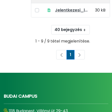
Jelentkezesi_lap_doktori_kepzesre
30 kB
40 bejegyzés
1 - 9 / 9 tétel megjelenítése.
1
Oldal
BUDAI CAMPUS
1118 Budapest, Villányi út 29-43.