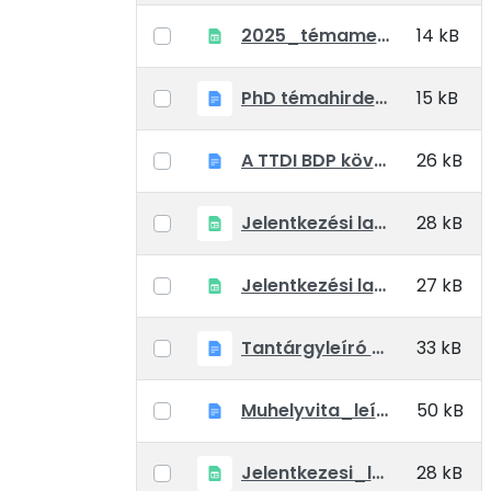
2025_témameghirdetések_mind_BDP
14 kB
PhD témahirdetési adatlap_BTP
15 kB
A TTDI BDP követelményrendszer a régi hallgatók_kiegészíteni.docx
26 kB
Jelentkezési lap komplex vizsgára
28 kB
Jelentkezési lap doktori képzésre egyéni felkészülők részére
27 kB
Tantárgyleíró adatlap
33 kB
Muhelyvita_leírás és dokumentaciók
50 kB
Jelentkezesi_lap_fokozatszerzésre
28 kB