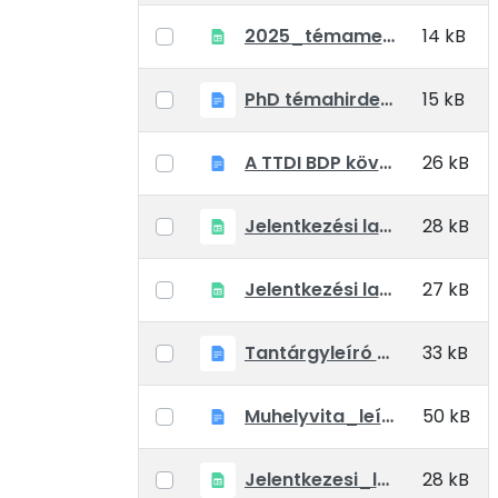
2025_témameghirdetések_mind_BDP
14 kB
PhD témahirdetési adatlap_BTP
15 kB
A TTDI BDP követelményrendszer a régi hallgatók_kiegészíteni.docx
26 kB
Jelentkezési lap komplex vizsgára
28 kB
Jelentkezési lap doktori képzésre egyéni felkészülők részére
27 kB
Tantárgyleíró adatlap
33 kB
Muhelyvita_leírás és dokumentaciók
50 kB
Jelentkezesi_lap_fokozatszerzésre
28 kB