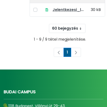
Jelentkezesi_lap_doktori_kepzesre
30 kB
60 bejegyzés
1 - 9 / 9 tétel megjelenítése.
1
Oldal
BUDAI CAMPUS
1118 Budapest, Villányi út 29-43.