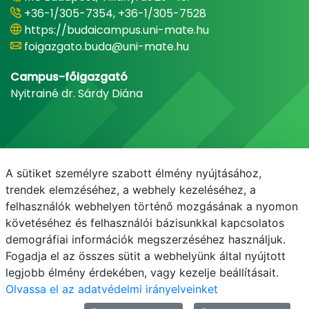
+36-1/305-7354, +36-1/305-7528
https://budaicampus.uni-mate.hu
foigazgato.buda@uni-mate.hu
Campus-főigazgató
Nyitrainé dr. Sárdy Diána
A sütiket személyre szabott élmény nyújtásához,
trendek elemzéséhez, a webhely kezeléséhez, a
felhasználók webhelyen történő mozgásának a nyomon
követéséhez és felhasználói bázisunkkal kapcsolatos
demográfiai információk megszerzéséhez használjuk.
E-mail
Telefonkönyv
NEPTUN
E-learning
Fogadja el az összes sütit a webhelyünk által nyújtott
legjobb élmény érdekében, vagy kezelje beállításait.
Olvassa el az adatvédelmi irányelveinket