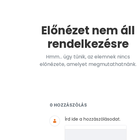
Előnézet nem áll
rendelkezésre
Hmm... úgy tűnik, az elemnek nincs
előnézete, amelyet megmutathatnánk.
Dokumentumok és médiaf
0 HOZZÁSZÓLÁS
Írd ide a hozzászólásodat.