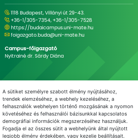
1118 Budapest, Villányi út 29-43.
+36-1/305-7354, +36-1/305-7528
https://budaicampus.uni-mate.hu
foigazgato.buda@uni-mate.hu
Campus-főigazgató
Nyitrainé dr. Sárdy Diána
A sütiket személyre szabott élmény nyújtásához,
trendek elemzéséhez, a webhely kezeléséhez, a
felhasználók webhelyen történő mozgásának a nyomon
követéséhez és felhasználói bázisunkkal kapcsolatos
demográfiai információk megszerzéséhez használjuk.
E-mail
Telefonkönyv
NEPTUN
E-learning
Fogadja el az összes sütit a webhelyünk által nyújtott
legjobb élmény érdekében, vagy kezelje beállításait.