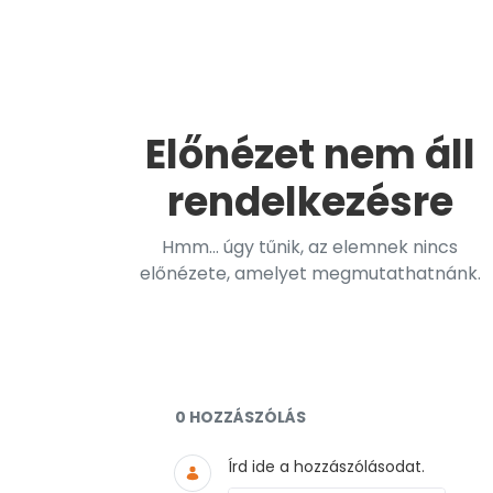
Előnézet nem áll
rendelkezésre
Hmm... úgy tűnik, az elemnek nincs
előnézete, amelyet megmutathatnánk.
Dokumentumok és médiaf
0 HOZZÁSZÓLÁS
Írd ide a hozzászólásodat.