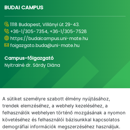
BUDAI CAMPUS
1118 Budapest, Villányi út 29-43.
+36-1/305-7354, +36-1/305-7528
https://budaicampus.uni-mate.hu
foigazgato.buda@uni-mate.hu
Campus-főigazgató
Nyitrainé dr. Sárdy Diána
A sütiket személyre szabott élmény nyújtásához,
trendek elemzéséhez, a webhely kezeléséhez, a
felhasználók webhelyen történő mozgásának a nyomon
követéséhez és felhasználói bázisunkkal kapcsolatos
demográfiai információk megszerzéséhez használjuk.
E-mail
Telefonkönyv
NEPTUN
E-learning