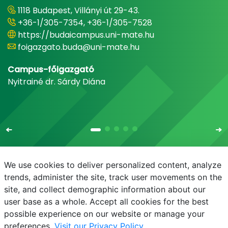
1118 Budapest, Villányi út 29-43.
+36-1/305-7354, +36-1/305-7528
https://budaicampus.uni-mate.hu
foigazgato.buda@uni-mate.hu
Campus-főigazgató
Nyitrainé dr. Sárdy Diána
We use cookies to deliver personalized content, analyze
trends, administer the site, track user movements on the
site, and collect demographic information about our
E-mail
Telefonkönyv
NEPTUN
E-learning
user base as a whole. Accept all cookies for the best
possible experience on our website or manage your
preferences.
Visit our Privacy Policy