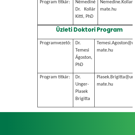
Program titkár:
Némediné
Nemedine.Kollar.K
Dr. Kollár
mate.hu
Kitti, PhD
Üzleti Doktori Program
Programvezető:
Dr.
Temesi.Agoston@un
Temesi
mate.hu
Ágoston,
PhD
Program titkár:
Dr.
Plasek.Brigitta@uni
Unger-
mate.hu
Plasek
Brigitta