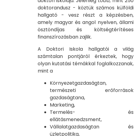
doktori iskolája. Jelenleg több, mint 250
doktorandusz - köztük számos külföldi
hallgató - vesz részt a képzésben,
amely magyar és angol nyelven, állami
ösztöndíjas és költségtérítéses
finanszírozásban zajlik.
A Doktori Iskola hallgatói a világ
számtalan pontjáról érkeztek, hogy
olyan kutatási témákkal foglalkozzanak,
mint a
Környezetgazdaságtan,
természeti erőforrások
gazdaságtana,
Marketing,
Termelés- és
ellátásmenedzsment,
Vállalatgazdaságtan és
üzletpolitika,