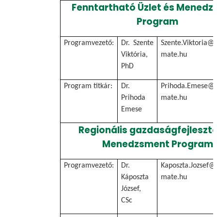
Fenntartható Üzlet és Mened
Program
Programvezető:
Dr. Szente
Szente.Viktoria@u
Viktória,
mate.hu
PhD
Program titkár:
Dr.
Prihoda.Emese@u
Prihoda
mate.hu
Emese
Regionális gazdaságfejleszté
Menedzsment Program
Programvezető:
Dr.
Kaposzta.Jozsef@
Káposzta
mate.hu
József,
CSc