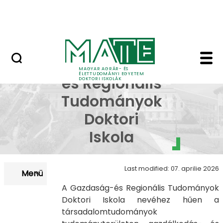
Korábbi Doktori Iskoláink
Skip to Main Content
GYIK
Bemutatkozás - MATE 
Gazdaság-
MAGYAR AGRÁR- ÉS
ÉLETTUDOMÁNYI EGYETEM
és Regionális
DOKTORI ISKOLÁK
Tudományok
Doktori
Iskola
Last modified: 07. aprilie 2026
Menü
A Gazdaság-és Regionális Tudományok
Doktori Iskola nevéhez hűen a
társadalomtudományok