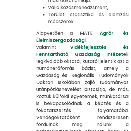
makroökonómiája,
Vállalkozásmenedzsment,
Területi statisztika és elemzési
módszerek.
Alapvetően a MATE
Agrár- és
Élelmiszergazdasági
,
valamint
Vidékfejlesztés- és
Fenntartható Gazdaság Intézet
ek
legkiválóbb oktatói, kutatói jelentik azt a
humánerőforrás bázist, amely a
Gazdaság-és Regionális Tudományok
Doktori Iskolában zajló tudományos
utánpótlásnevelést biztosítja, de más,
köztük külföldi egyetemek, munkatársai
is bekapcsolódnak a képzés és a
fokozatszerzés folyamatába.
Vendégoktatóként rendszeresen
fordulnak meg nálunk a