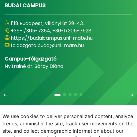
BUDAI CAMPUS
1118 Budapest, Villányi út 29-43.
+36-1/305-7354, +36-1/305-7528
https://budaicampus.uni-mate.hu
foigazgato.buda@uni-mate.hu
Campus-főigazgató
Nyitrainé dr. Sárdy Diána
We use cookies to deliver personalized content, analyze
trends, administer the site, track user movements on the
site, and collect demographic information about our
E-mail
Telefonkönyv
NEPTUN
E-learning