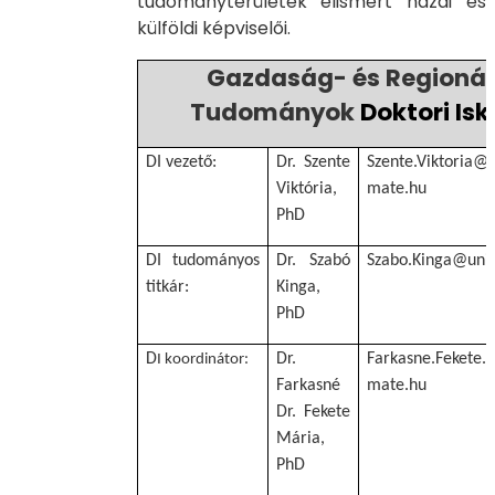
tudományterületek elismert hazai és
külföldi képviselői.
Gazdaság- és Regionál
Tudományok
Doktori Isk
DI vezető:
Dr. Szente
Szente.Viktoria@u
Viktória,
mate.hu
PhD
DI tudományos
Dr. Szabó
Szabo.Kinga@uni
titkár:
Kinga,
PhD
D
Dr.
Farkasne.Fekete.
I koordinátor:
Farkasné
mate.hu
Dr. Fekete
Mária,
PhD