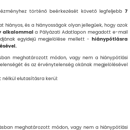
intézményhez történő beérkezését követő legfeljebb
7
t hiányos, és a hiányosságok olyan jellegűek, hogy azok
y alkalommal
a Pályázati Adatlapon megadott e-mail
djának egyidejű megjelölése mellett −
hiánypótlásra
ésével.
ásban meghatározott módon, vagy nem a hiánypótlási
ytelenségét és az érvénytelenség okának megjelölésével
 nélkül elutasításra kerül:
vásban meghatározott módon, vagy nem a hiánypótlási