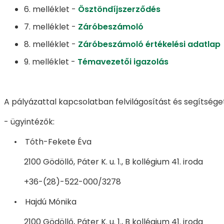
6. melléklet -
Ösztöndíjszerződés
7. melléklet -
Záróbeszámoló
8. melléklet -
Záróbeszámoló értékelési adatlap
9. melléklet -
Témavezetői igazolás
A pályázattal kapcsolatban felvilágosítást és segítséget
- ügyintézők:
• Tóth-Fekete Éva
2100 Gödöllő, Páter K. u. 1., B kollégium 41. iroda
+36-(28)-522-000/3278
• Hajdú Mónika
2100 Gödöllő, Páter K. u. 1., B kollégium 41. iroda