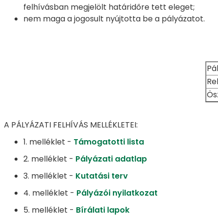
felhívásban megjelölt határidőre tett eleget;
nem maga a jogosult nyújtotta be a pályázatot.
Pá
Re
Ös
A PÁLYÁZATI FELHÍVÁS MELLÉKLETEI:
1. melléklet -
Támogatotti lista
2. melléklet -
Pályázati adatlap
3. melléklet -
Kutatási terv
4. melléklet -
Pályázói nyilatkozat
5. melléklet -
Bírálati lapok