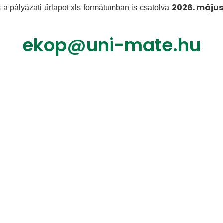
2026. május 
 a pályázati űrlapot xls formátumban is csatolva
ekop@uni-mate.hu
,