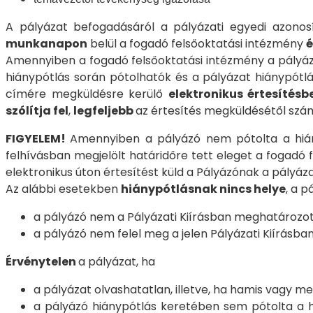
A pályázat befogadásáról a pályázati egyedi azonos
munkanapon
belül a fogadó felsőoktatási intézmény
é
Amennyiben a fogadó felsőoktatási intézmény a pályázat
hiánypótlás során pótolhatók és a pályázat hiánypótl
címére megküldésre kerülő
elektronikus értesítésb
szólítja fel
,
legfeljebb
az értesítés megküldésétől szá
FIGYELEM!
Amennyiben a pályázó nem pótolta a hián
felhívásban megjelölt határidőre tett eleget a fogadó
elektronikus úton értesítést küld a Pályázónak a pályázat
Az alábbi esetekben
hiánypótlásnak nincs helye
, a p
a pályázó nem a Pályázati Kiírásban meghatározott
a pályázó nem felel meg a jelen Pályázati Kiírásb
Érvénytelen
a pályázat, ha
a pályázat olvashatatlan, illetve, ha hamis vagy m
a pályázó hiánypótlás keretében sem pótolta a 