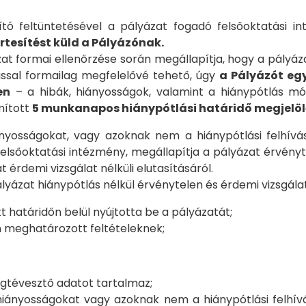
ító feltüntetésével a pályázat fogadó felsőoktatási 
rtesítést küld a Pályázónak.
 formai ellenőrzése során megállapítja, hogy a pályáza
ással formailag megfelelővé tehető, úgy
a Pályázót eg
en
– a hibák, hiányosságok, valamint a hiánypótlás mó
mított
5 munkanapos hiánypótlási határidő megjelöl
yosságokat, vagy azoknak nem a hiánypótlási felhív
 felsőoktatási intézmény, megállapítja a pályázat érvén
 érdemi vizsgálat nélküli elutasításáról.
ályázat hiánypótlás nélkül érvénytelen és érdemi vizsgálat
 határidőn belül nyújtotta be a pályázatát;
an meghatározott feltételeknek;
egtévesztő adatot tartalmaz;
hiányosságokat vagy azoknak nem a hiánypótlási felhí