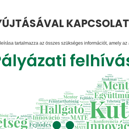
YÚJTÁSÁVAL KAPCSOLA
leírása tartalmazza az összes szükséges információt, amely az al
ályázati felhívá