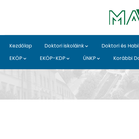
Skip to Main Content
Kezdőlap
Doktori iskoláink
Doktori és Habi
EKÖP
EKÖP-KDP
ÚNKP
Korábbi Do
2026/27 - MATE Doktor