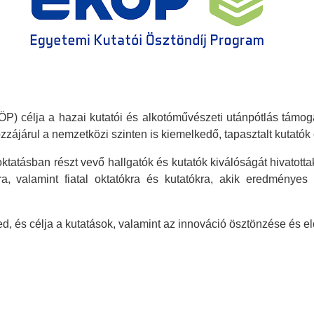
P) célja a hazai kutatói és alkotóművészeti utánpótlás támo
zzájárul a nemzetközi szinten is kiemelkedő, tapasztalt kutat
atásban részt vevő hallgatók és kutatók kiválóságát hivatottak 
, valamint fiatal oktatókra és kutatókra, akik eredményes k
d, és célja a kutatások, valamint az innováció ösztönzése és e