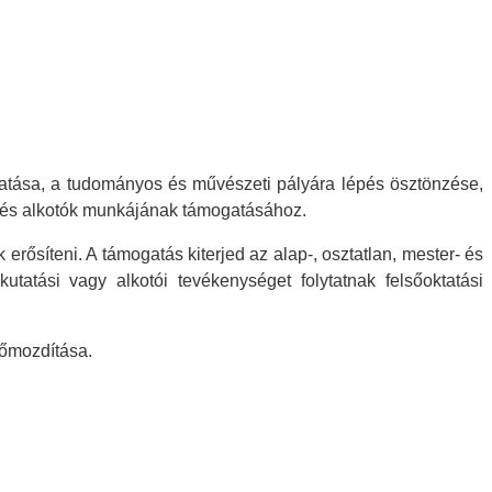
gatása, a tudományos és művészeti pályára lépés ösztönzése,
ók és alkotók munkájának támogatásához.
erősíteni. A támogatás kiterjed az alap-, osztatlan, mester- és
utatási vagy alkotói tevékenységet folytatnak felsőoktatási
lőmozdítása.