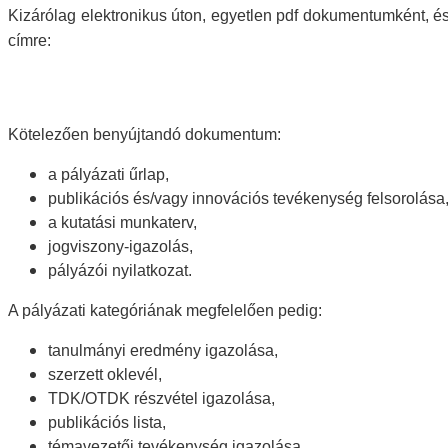
Kizárólag elektronikus úton, egyetlen pdf dokumentumként, és
címre:
Kötelezően benyújtandó dokumentum:
a pályázati űrlap,
publikációs és/vagy innovációs tevékenység felsorolása
a kutatási munkaterv,
jogviszony-igazolás,
pályázói nyilatkozat.
A pályázati kategóriának megfelelően pedig:
tanulmányi eredmény igazolása,
szerzett oklevél,
TDK/OTDK részvétel igazolása,
publikációs lista,
témavezetői tevékenység igazolása