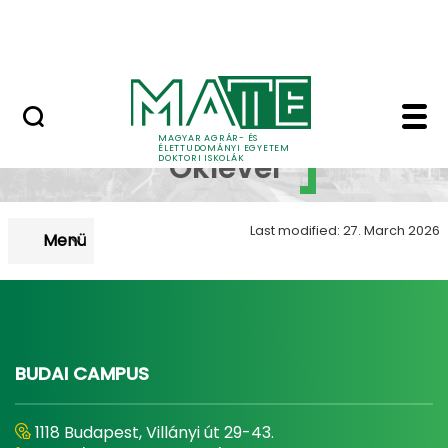
Korábbi Doktori Iskoláink
Skip to Main Content
GYIK
Doktori Oklevél - MATE
Doktori
MAGYAR AGRÁR- ÉS
ÉLETTUDOMÁNYI EGYETEM
Oklevél
DOKTORI ISKOLÁK
Last modified: 27. March 2026
Menü
BUDAI CAMPUS
1118 Budapest, Villányi út 29-43.