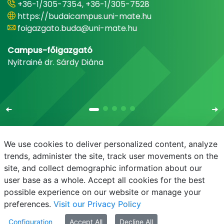
+36-1/305-7354, +36-1/305-7528
https://budaicampus.uni-mate.hu
foigazgato.buda@uni-mate.hu
Campus-főigazgató
Nyitrainé dr. Sárdy Diána
We use cookies to deliver personalized content, analyze
trends, administer the site, track user movements on the
site, and collect demographic information about our
E-mail
Telefonkönyv
NEPTUN
E-learning
user base as a whole. Accept all cookies for the best
possible experience on our website or manage your
preferences.
Visit our Privacy Policy
Configuration
Accept All
Decline All