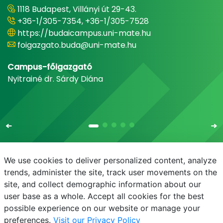
1118 Budapest, Villányi út 29-43.
+36-1/305-7354, +36-1/305-7528
https://budaicampus.uni-mate.hu
foigazgato.buda@uni-mate.hu
Campus-főigazgató
Nyitrainé dr. Sárdy Diána
We use cookies to deliver personalized content, analyze
trends, administer the site, track user movements on the
site, and collect demographic information about our
E-mail
Telefonkönyv
NEPTUN
E-learning
user base as a whole. Accept all cookies for the best
possible experience on our website or manage your
preferences.
Visit our Privacy Policy