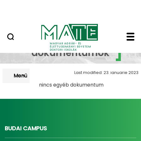
Korábbi Doktori Iskoláink
Skip to Main Content
GYIK
Letölthető dokumentu
Letölthető
MAGYAR AGRÁR- ÉS
ÉLETTUDOMÁNYI EGYETEM
dokumentumok
DOKTORI ISKOLÁK
Last modified: 23. ianuarie 2023
Menü
nincs egyéb dokumentum
BUDAI CAMPUS