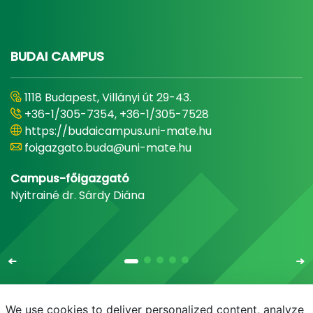
BUDAI CAMPUS
1118 Budapest, Villányi út 29-43.
+36-1/305-7354, +36-1/305-7528
https://budaicampus.uni-mate.hu
foigazgato.buda@uni-mate.hu
Campus-főigazgató
Nyitrainé dr. Sárdy Diána
We use cookies to deliver personalized content, analyze