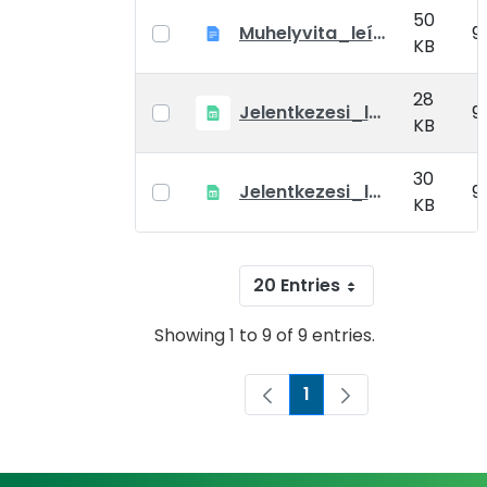
50
Muhelyvita_leírás és dokumentaciók
9
KB
28
Jelentkezesi_lap_fokozatszerzésre
9
KB
30
Jelentkezesi_lap_doktori_kepzesre
9
KB
20 Entries
Showing 1 to 9 of 9 entries.
1
Page