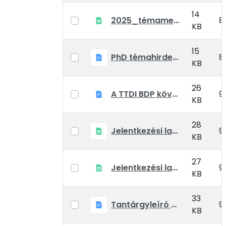
14
2025_témameghirdetések_mind_BDP
8
KB
15
PhD témahirdetési adatlap_BTP
8
KB
26
A TTDI BDP követelményrendszer a régi hallgatók_kiegészíteni.docx
9
KB
28
Jelentkezési lap komplex vizsgára
9
KB
27
Jelentkezési lap doktori képzésre egyéni felkészülők részére
9
KB
33
Tantárgyleíró adatlap
9
KB