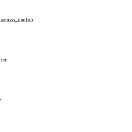
szerzo_eseten
ten
n