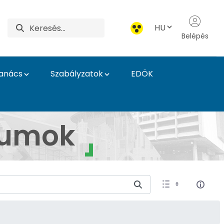
HU
Belépés
Tanács
Szabályzatok
EDÖK
kolák
tumok