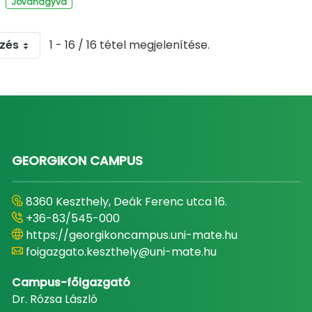
Jóváhagyva
zés
1 - 16 / 16 tétel megjelenítése.
GEORGIKON CAMPUS
8360 Keszthely, Deák Ferenc utca 16.
+36-83/545-000
https://georgikoncampus.uni-mate.hu
foigazgato.keszthely@uni-mate.hu
Campus-főigazgató
Dr. Rózsa László