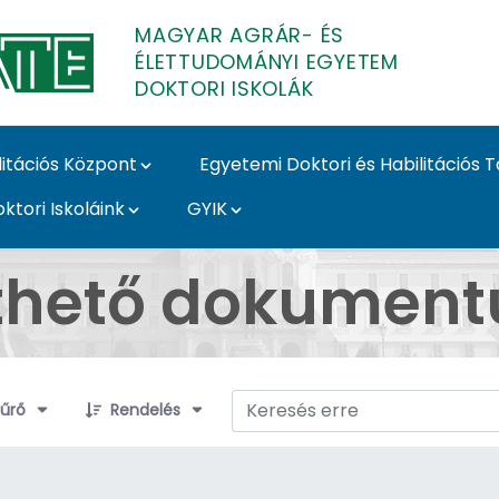
MAGYAR AGRÁR- ÉS
ÉLETTUDOMÁNYI EGYETEM
DOKTORI ISKOLÁK
litációs Központ
Egyetemi Doktori és Habilitációs 
ktori Iskoláink
GYIK
mok - MATE Doktori Is
lthető dokumen
elek kiválasztva
űrő
Rendelés