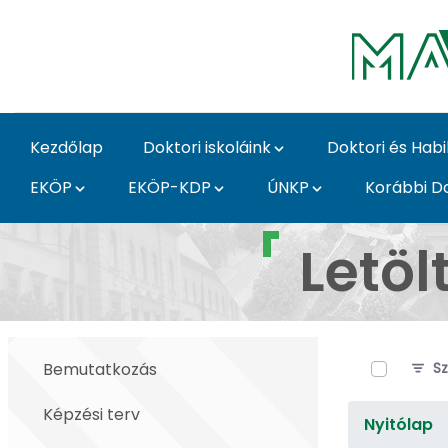
Ugrás a fő tartalomhoz
Kezdőlap
Doktori iskoláink
Doktori és Habi
EKÖP
EKÖP-KDP
ÚNKP
Korábbi Do
Letölthető dokumentu
Letö
0 / 16 Tét
Bemutatkozás
Sz
Képzési terv
Nyitólap