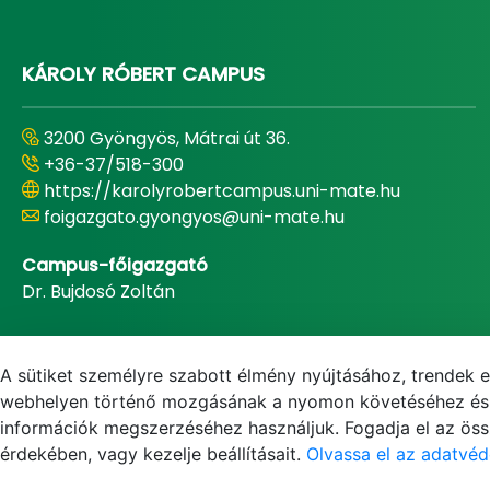
KÁROLY RÓBERT CAMPUS
3200 Gyöngyös, Mátrai út 36.
+36-37/518-300
https://karolyrobertcampus.uni-mate.hu
foigazgato.gyongyos@uni-mate.hu
Campus-főigazgató
Dr. Bujdosó Zoltán
A sütiket személyre szabott élmény nyújtásához, trendek 
webhelyen történő mozgásának a nyomon követéséhez és f
információk megszerzéséhez használjuk. Fogadja el az össz
érdekében, vagy kezelje beállításait.
Olvassa el az adatvéd