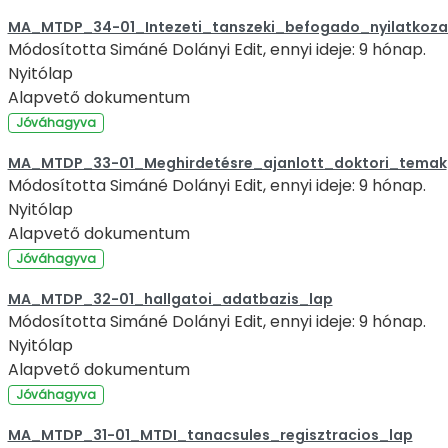
MA_MTDP_34-01_Intezeti_tanszeki_befogado_nyilatkoza
Módosította Simáné Dolányi Edit, ennyi ideje: 9 hónap.
Nyitólap
Alapvető dokumentum
Jóváhagyva
MA_MTDP_33-01_Meghirdetésre_ajanlott_doktori_temak
Módosította Simáné Dolányi Edit, ennyi ideje: 9 hónap.
Nyitólap
Alapvető dokumentum
Jóváhagyva
MA_MTDP_32-01_hallgatoi_adatbazis_lap
Módosította Simáné Dolányi Edit, ennyi ideje: 9 hónap.
Nyitólap
Alapvető dokumentum
Jóváhagyva
MA_MTDP_31-01_MTDI_tanacsules_regisztracios_lap