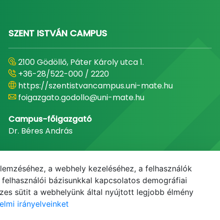
SZENT ISTVÁN CAMPUS
2100 Gödöllő, Páter Károly utca 1.
+36-28/522-000 / 2220
https://szentistvancampus.uni-mate.hu
foigazgato.godollo@uni-mate.hu
Campus-főigazgató
Dr. Béres András
elemzéséhez, a webhely kezeléséhez, a felhasználók
elhasználói bázisunkkal kapcsolatos demográfiai
es sütit a webhelyünk által nyújtott legjobb élmény
elmi irányelveinket
E-mail
Telefonkönyv
NEPTUN
E-learning