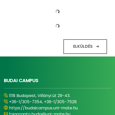
ELKÜLDÉS
BUDAI CAMPUS
1118 Budapest, Villányi út 29-43.
+36-1/305-7354, +36-1/305-7528
https://budaicampus.uni-mate.hu
foigazgato.buda@uni-mate.hu