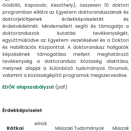
Gödöllő, Kaposvár, Keszthely), összesen 10 doktori
programban ellátni az Egyetem doktoranduszainak és
doktorjelöltjeinek érdekképviseletét és
érdekvédelmét. Mindemellett segíti és támogatja a
doktoranduszok kutatási tevékenységét,
együttműködve az Egyetem vezetésével és a Doktori
és Habilitációs Központtal. A doktorandusz hallgatók
képzésének támogatása mellett meghatározó
tevékenység a doktorandusz közösség alakítása,
melynek alapjai a különböző tudományos fórumok,
valamint a közösségépítő programok megszervezése.
EDÖK alapszabályzat
(pdf)
Érdekképviselet
elnök
Rátkai
Műszaki Tudományok
Műszaki