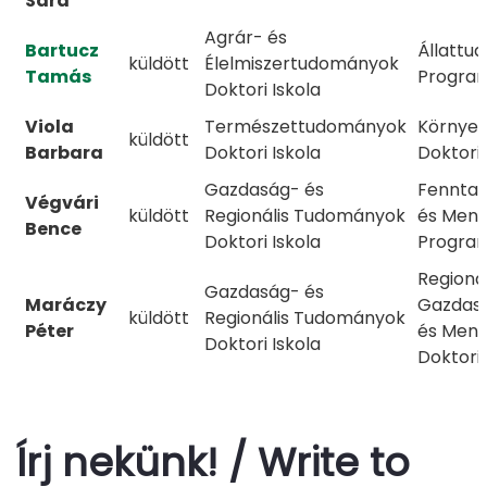
Sára
Agrár- és
Bartucz
Állattu
küldött
Élelmiszertudományok
Tamás
Progra
Doktori Iskola
Viola
Természettudományok
Környe
küldött
Barbara
Doktori Iskola
Doktori
Gazdaság- és
Fenntar
Végvári
küldött
Regionális Tudományok
és Men
Bence
Doktori Iskola
Progra
Regionál
Gazdaság- és
Maráczy
Gazdasá
küldött
Regionális Tudományok
Péter
és Men
Doktori Iskola
Doktori
Írj nekünk! / Write to 