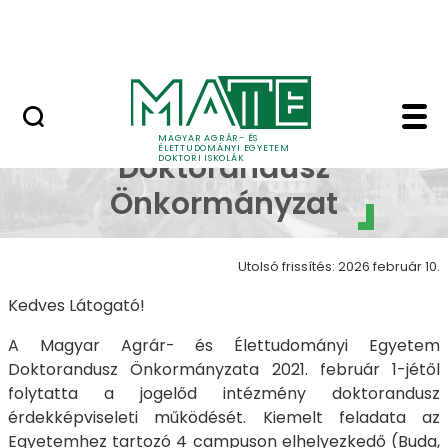
Korábbi Doktori Iskoláink
Ugrás a fő tartalomhoz
GYIK
EDÖK - MATE Doktori I
Egyetemi
MAGYAR AGRÁR- ÉS
ÉLETTUDOMÁNYI EGYETEM
Doktorandusz
DOKTORI ISKOLÁK
Önkormányzat
Utolsó frissítés: 2026 február 10.
Kedves Látogató!
A Magyar Agrár- és Élettudományi Egyetem
Doktorandusz Önkormányzata 2021. február 1-jétől
folytatta a jogelőd intézmény doktorandusz
érdekképviseleti működését. Kiemelt feladata az
Egyetemhez tartozó 4 campuson elhelyezkedő (Buda,