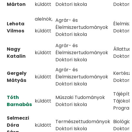
Márton
küldött
Doktori Iskola
Doktori
alelnök,
Agrár- és
Lehota
Élelmis
Élelmiszertudományok
Vilmos
küldött
Doktori
Doktori Iskola
Agrár- és
Nagy
Állattu
küldött
Élelmiszertudományok
Katalin
Doktori
Doktori Iskola
Agrár- és
Gergely
Kertész
küldött
Élelmiszertudományok
Mátyás
Doktori
Doktori Iskola
Tájépíté
Tóth
Műszaki Tudományok
küldött
Tájökoló
Barnabás
Doktori Iskola
Progra
Selmeczi
Természettudományok
Biológi
Dóra
küldött
Doktori Iskola
Doktori