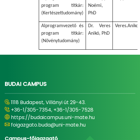
program titkár:
Noémi,
(Kertészettudomány)
PhD
Alprogramvezető és
Dr. Veres
Veres.Aniko
program titkár:
Anikó, PhD
(Növénytudomány)
BUDAI CAMPUS
1118 Budapest, Villányi út 29-43.
+36-1/305-7354, +36-1/305-7528
https://budaicampus.uni-mate.hu
foigazgato.buda@uni-mate.hu
Campus-főigazgató