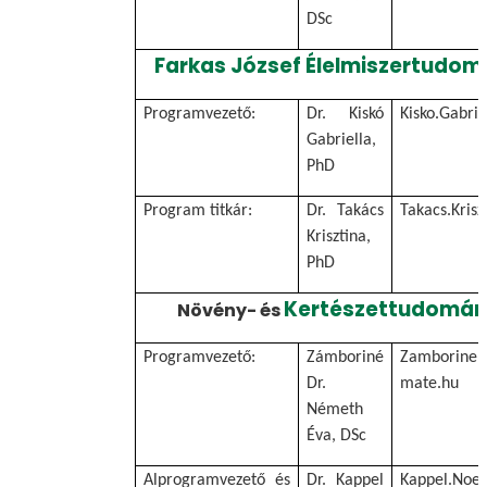
DSc
Farkas József Élelmiszertudo
Programvezető:
Dr. Kiskó
Kisko.Gabri
Gabriella,
PhD
Program titkár:
Dr. Takács
Takacs.Kris
Krisztina,
PhD
Kertészettudomán
Növény- és
Programvezető:
Zámboriné
Zamborine.
Dr.
mate.hu
Németh
Éva, DSc
Alprogramvezető és
Dr. Kappel
Kappel.Noe