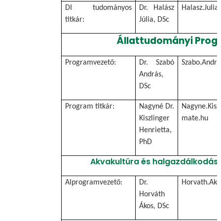
DI tudományos
Dr. Halász
Halasz.Juli
titkár:
Júlia, DSc
Állattudományi Prog
Programvezető:
Dr. Szabó
Szabo.Andr
András,
DSc
Program titkár:
Nagyné Dr.
Nagyne.Kisz
Kiszlinger
mate.hu
Henrietta,
PhD
Akvakultúra és halgazdálkodás
Alprogramvezető:
Dr.
Horvath.Ak
Horváth
Ákos, DSc