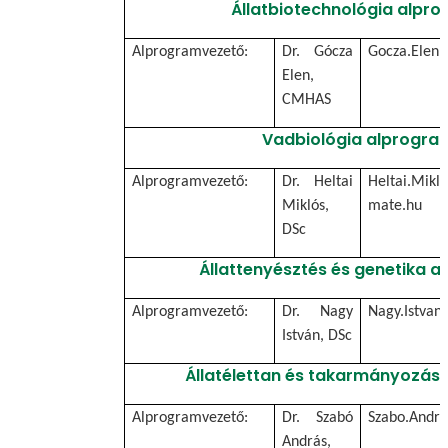
Állatbiotechnológia alpr
Alprogramvezető:
Dr. Gócza
Gocza.Elen
Elen,
CMHAS
Vadbiológia alprogra
Alprogramvezető:
Dr. Heltai
Heltai.Mikl
Miklós,
mate.hu
DSc
Állattenyésztés és genetika 
Alprogramvezető:
Dr. Nagy
Nagy.Istvan
István, DSc
Állatélettan és takarmányozás
Alprogramvezető:
Dr. Szabó
Szabo.Andr
András,