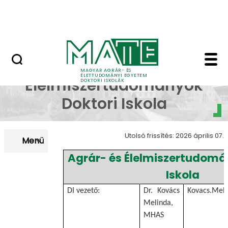
Korábbi Doktori Iskoláink
Ugrás a fő tartalomhoz
GYIK
Bemutatkozás - MATE 
Agrár- és
MAGYAR AGRÁR- ÉS
ÉLETTUDOMÁNYI EGYETEM
Élelmiszertudományok
DOKTORI ISKOLÁK
Doktori Iskola
Utolsó frissítés: 2026 április 07.
Menü
Agrár- és Élelmiszertudomá
Iskola
DI vezető:
Dr. Kovács
Kovacs.Mel
Melinda,
MHAS