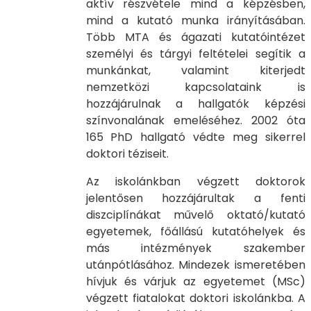
aktív részvétele mind a képzésben,
mind a kutató munka irányításában.
Több MTA és ágazati kutatóintézet
személyi és tárgyi feltételei segítik a
munkánkat, valamint kiterjedt
nemzetközi kapcsolataink is
hozzájárulnak a hallgatók képzési
színvonalának emeléséhez. 2002 óta
165 PhD hallgató védte meg sikerrel
doktori téziseit.
Az iskolánkban végzett doktorok
jelentősen hozzájárultak a fenti
diszciplínákat művelő oktató/kutató
egyetemek, főállású kutatóhelyek és
más intézmények szakember
utánpótlásához. Mindezek ismeretében
hívjuk és várjuk az egyetemet (MSc)
végzett fiatalokat doktori iskolánkba. A