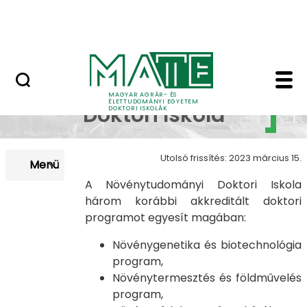
Korábbi Doktori Iskoláink
Ugrás a fő tartalomhoz
GYIK
Bemutatkozás - MATE 
Növénytudományi
MAGYAR AGRÁR- ÉS
ÉLETTUDOMÁNYI EGYETEM
Doktori Iskola
DOKTORI ISKOLÁK
Utolsó frissítés: 2023 március 15.
Menü
A Növénytudományi Doktori Iskola
három korábbi akkreditált doktori
programot egyesít magában:
Növénygenetika és biotechnológia
program,
Növénytermesztés és földművelés
program,