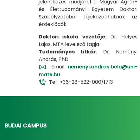
jelentkezés módjáról a Magyar Agrár-
és Élettudományi Egyetem Doktori
Szabályzatából tájékozódhatnak az
érdeklődők.
Doktori iskola vezetője:
Dr. Helyes
Lajos, MTA levelező tagja
Tudományos titkár:
Dr. Neményi
András, PhD
Email:
nemenyi.andras.bela@uni-
mate.hu
Tel.: +36-28-522-000/1713
BUDAI CAMPUS