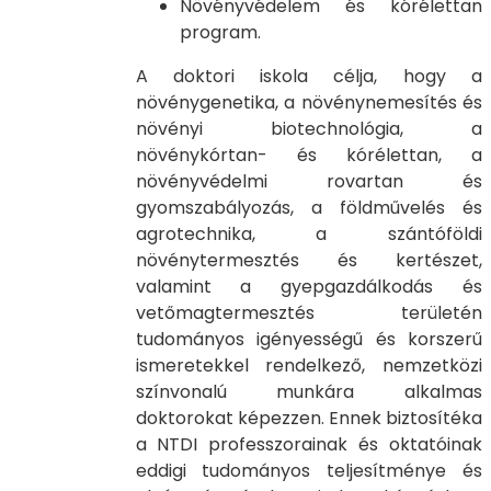
Növényvédelem és kórélettan
program.
A doktori iskola célja, hogy a
növénygenetika, a növénynemesítés és
növényi biotechnológia, a
növénykórtan- és kórélettan, a
növényvédelmi rovartan és
gyomszabályozás, a földművelés és
agrotechnika, a szántóföldi
növénytermesztés és kertészet,
valamint a gyepgazdálkodás és
vetőmagtermesztés területén
tudományos igényességű és korszerű
ismeretekkel rendelkező, nemzetközi
színvonalú munkára alkalmas
doktorokat képezzen. Ennek biztosítéka
a NTDI professzorainak és oktatóinak
eddigi tudományos teljesítménye és