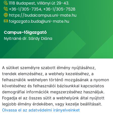
1118 Budapest, Villányi út 29-43.
+36-1/305-7354, +36-1/305-7528
https://budaicampus.uni-mate.hu
foigazgato.buda@uni-mate.hu
Campus-főigazgató
Nyitrainé dr. Sárdy Diána
A sütiket személyre szabott élmény nyújtásához,
trendek elemzéséhez, a webhely kezeléséhez, a
felhasználók webhelyen történő mozgásának a nyomon
követéséhez és felhasználói bázisunkkal kapcsolatos
demográfiai információk megszerzéséhez használjuk.
E-mail
Telefonkönyv
NEPTUN
E-learning
Fogadja el az összes sütit a webhelyünk által nyújtott
legjobb élmény érdekében, vagy kezelje beállításait.
Olvassa el az adatvédelmi irányelveinket