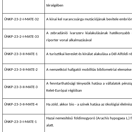
térségében
ÚNKP-23-2-I-MATE-32
A kínai kel narancssárga mutációjának bevitele embrió
A zebradánió ivarszerv kialakulásának hatékonyabb 
ÚNKP-23-2-I-MATE-33
riporter vonal alkalmazásával
ÚNKP-23-3-II-MATE-1
A turisztikai kereslet és kínálat alakulása a Dél-Alföldi r
ÚNKP-23-3-II-MATE-2
A nemzetközi hallgatói mobilitás bibliometriai elemzése
A fenntarthatósági tényezők hatása a vállalatok pénzüg
ÚNKP-23-3-II-MATE-3
Kelet-Európai régióban
ÚNKP-23-3-II-MATE-4
Ha zöld, akkor bio - a színek hatása az ökológiai élelmis
Hazai nemesítésű földimogyoró (Arachis hypogaea L.) fa
ÚNKP-23-3-I-MATE-1
alatt.