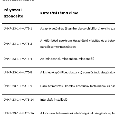
Pályázati
Kutatási téma címe
azonosító
ÚNKP-23-1-I-MATE-1
Az apró vetővirág (Sternbergia colchiciflora) ex-situ sz
A különböző spektrum összetételű világítás és a betak
ÚNKP-23-1-I-MATE-2
paradicsomtermesztésben
ÚNKP-23-1-I-MATE-4
Az (mindenhol, mindenben, mindenből)
ÚNKP-23-1-I-MATE-8
A kis légykapó (Ficedula parva) vonulásának vizsgálata
ÚNKP-23-1-I-MATE-9
Hazai termesztésű komlók keserűsav tartalmának és has
ÚNKP-23-1-I-MATE-14
Interaktív installáció
ÚNKP-23-1-I-MATE-16
A klórmész felhasználási lehetőségeinek vizsgálata a pl