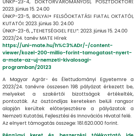
ÚNKP-23-4, DOKTORVÁROMÁNYOSI, POSZTDOKTORI:
2023. június 15. 24.00
ÚNKP-23-5, BOLYAI+ FELSŐOKTATÁSI FIATAL OKTATÓI,
KUTATÓI: 2023. június 30. 24.00
ÚNKP-23-6, „TEHETSÉGGEL FEL!”: 2023. június 15. 24.00
2023/24. tanév MATE Hírek
https://uni-mate.hu/h%C3%ADr/-/content-
viewer/kozel-200-millio-forint-tamogatast-nyert-
a-mate-az-uj-nemzeti-kivalosagi-
programban/20123
A Magyar Agrár- és Élettudományi Egyetemre a
2023/24. tanévre összesen 198 pályázat érkezett be,
melyeket a szakértői bizottságok értékelték,
pontozták. Az ösztöndíjas kereteken belüli rangsor
alapján kerültek előterjesztésre a pályázatok a
Nemzeti Kutatási, Fejlesztési és Innovációs Hivatal felé.
Az elnyert támogatás összege: 181.620.000 forint.
Pénzügyi keret és beszerzési tájékoztató ide