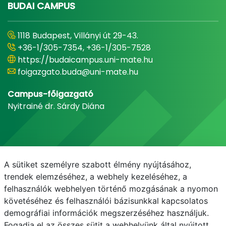
BUDAI CAMPUS
1118 Budapest, Villányi út 29-43.
+36-1/305-7354, +36-1/305-7528
https://budaicampus.uni-mate.hu
foigazgato.buda@uni-mate.hu
Campus-főigazgató
Nyitrainé dr. Sárdy Diána
A sütiket személyre szabott élmény nyújtásához,
trendek elemzéséhez, a webhely kezeléséhez, a
felhasználók webhelyen történő mozgásának a nyomon
követéséhez és felhasználói bázisunkkal kapcsolatos
demográfiai információk megszerzéséhez használjuk.
E-mail
Telefonkönyv
NEPTUN
E-learning
Fogadja el az összes sütit a webhelyünk által nyújtott