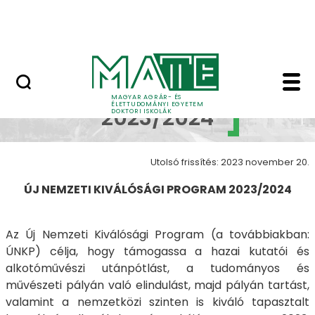
Korábbi Doktori Iskoláink
Ugrás a fő tartalomhoz
GYIK
ÚNKP 2023/2024 - MATE
ÚNKP
MAGYAR AGRÁR- ÉS
ÉLETTUDOMÁNYI EGYETEM
2023/2024
DOKTORI ISKOLÁK
Utolsó frissítés: 2023 november 20.
ÚJ NEMZETI KIVÁLÓSÁGI PROGRAM 2023/2024
Az Új Nemzeti Kiválósági Program (a továbbiakban:
ÚNKP) célja, hogy támogassa a hazai kutatói és
alkotóművészi utánpótlást, a tudományos és
művészeti pályán való elindulást, majd pályán tartást,
valamint a nemzetközi szinten is kiváló tapasztalt