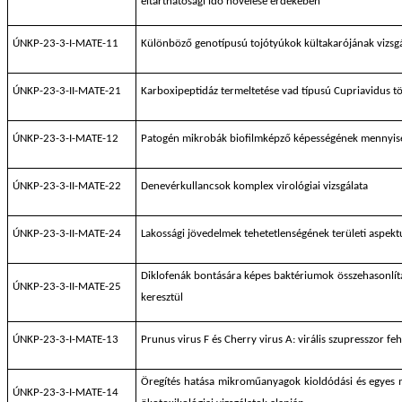
eltarthatósági idő növelése érdekében
ÚNKP-23-3-I-MATE-11
Különböző genotípusú tojótyúkok kültakarójának vizsgá
ÚNKP-23-3-II-MATE-21
Karboxipeptidáz termeltetése vad típusú Cupriavidus t
ÚNKP-23-3-I-MATE-12
Patogén mikrobák biofilmképző képességének mennyisé
ÚNKP-23-3-II-MATE-22
Denevérkullancsok komplex virológiai vizsgálata
ÚNKP-23-3-II-MATE-24
Lakossági jövedelmek tehetetlenségének területi aspekt
Diklofenák bontására képes baktériumok összehasonlít
ÚNKP-23-3-II-MATE-25
keresztül
ÚNKP-23-3-I-MATE-13
Prunus virus F és Cherry virus A: virális szupresszor 
Öregítés hatása mikroműanyagok kioldódási és egyes 
ÚNKP-23-3-I-MATE-14