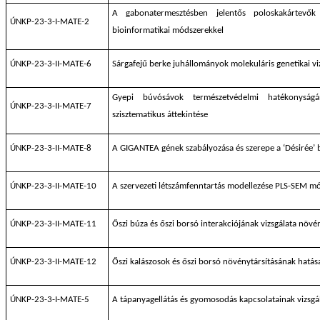
A gabonatermesztésben jelentős poloskakártevők
ÚNKP-23-3-I-MATE-2
bioinformatikai módszerekkel
ÚNKP-23-3-II-MATE-6
Sárgafejű berke juhállományok molekuláris genetikai vi
Gyepi búvósávok természetvédelmi hatékonyságá
ÚNKP-23-3-II-MATE-7
szisztematikus áttekintése
ÚNKP-23-3-II-MATE-8
A GIGANTEA gének szabályozása és szerepe a ‘Désirée’
ÚNKP-23-3-II-MATE-10
A szervezeti létszámfenntartás modellezése PLS-SEM m
ÚNKP-23-3-II-MATE-11
Őszi búza és őszi borsó interakciójának vizsgálata növé
ÚNKP-23-3-II-MATE-12
Őszi kalászosok és őszi borsó növénytársításának hatása 
ÚNKP-23-3-I-MATE-5
A tápanyagellátás és gyomosodás kapcsolatainak vizsg