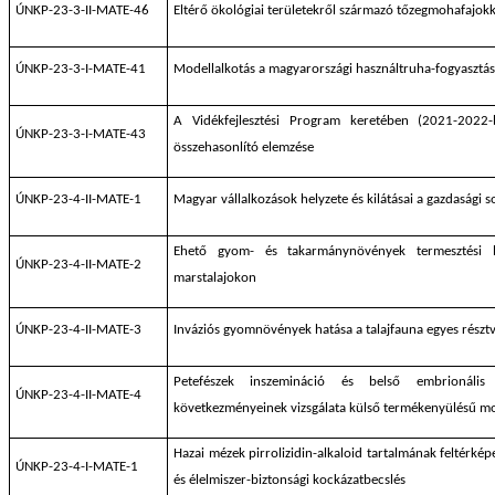
ÚNKP-23-3-II-MATE-46
Eltérő ökológiai területekről származó tőzegmohafajok
ÚNKP-23-3-I-MATE-41
Modellalkotás a magyarországi használtruha-fogyasztást
A Vidékfejlesztési Program keretében (2021-2022-
ÚNKP-23-3-I-MATE-43
összehasonlító elemzése
ÚNKP-23-4-II-MATE-1
Magyar vállalkozások helyzete és kilátásai a gazdasági
Ehető gyom- és takarmánynövények termesztési le
ÚNKP-23-4-II-MATE-2
marstalajokon
ÚNKP-23-4-II-MATE-3
Inváziós gyomnövények hatása a talajfauna egyes részt
Petefészek inszemináció és belső embrionális 
ÚNKP-23-4-II-MATE-4
következményeinek vizsgálata külső termékenyülésű mod
Hazai mézek pirrolizidin-alkaloid tartalmának feltérképe
ÚNKP-23-4-I-MATE-1
és élelmiszer-biztonsági kockázatbecslés