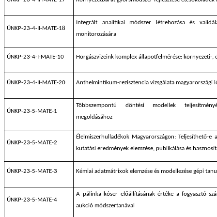
Integrált analitikai módszer létrehozása és valid
ÚNKP-23-4-II-MATE-18
monitorozására
ÚNKP-23-4-I-MATE-10
Horgászvizeink komplex állapotfelmérése: környezeti-, ö
ÚNKP-23-4-II-MATE-20
Anthelmintikum-rezisztencia vizsgálata magyarországi
Többszempontú döntési modellek teljesítményé
ÚNKP-23-5-MATE-1
megoldásához
Élelmiszerhulladékok Magyarországon: Teljesíthető-e a
ÚNKP-23-5-MATE-2
kutatási eredmények elemzése, publikálása és hasznosít
ÚNKP-23-5-MATE-3
Kémiai adatmátrixok elemzése és modellezése gépi tanu
A pálinka kóser előállításának értéke a fogyasztó szám
ÚNKP-23-5-MATE-4
aukció módszertanával