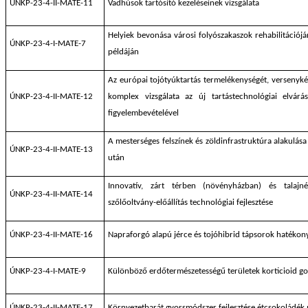
ÚNKP-23-4-II-MATE-11
Vadhúsok tartósító kezeléseinek vizsgálata
Helyiek bevonása városi folyószakaszok rehabilitációj
ÚNKP-23-4-I-MATE-7
példáján
Az európai tojótyúktartás termelékenységét, versenykép
ÚNKP-23-4-II-MATE-12
komplex vizsgálata az új tartástechnológiai elvár
figyelembevételével
A mesterséges felszínek és zöldinfrastruktúra alakulás
ÚNKP-23-4-II-MATE-13
után
Innovatív, zárt térben (növényházban) és talajné
ÚNKP-23-4-II-MATE-14
szőlőoltvány-előállítás technológiai fejlesztése
ÚNKP-23-4-II-MATE-16
Napraforgó alapú jérce és tojóhibrid tápsorok hatékon
ÚNKP-23-4-I-MATE-9
Különböző erdőtermészetességű területek korticioid go
ÚNKP-23-4-II-MATE-17
Környezetbarát gyorsmódszer fejlesztése étcsokoládék