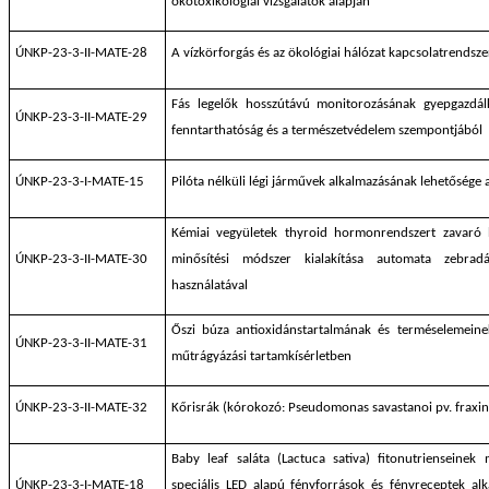
ökotoxikológiai vizsgálatok alapján
ÚNKP-23-3-II-MATE-28
A vízkörforgás és az ökológiai hálózat kapcsolatrendsze
Fás legelők hosszútávú monitorozásának gyepgazdálk
ÚNKP-23-3-II-MATE-29
fenntarthatóság és a természetvédelem szempontjából
ÚNKP-23-3-I-MATE-15
Pilóta nélküli légi járművek alkalmazásának lehetőség
Kémiai vegyületek thyroid hormonrendszert zavaró ha
ÚNKP-23-3-II-MATE-30
minősítési módszer kialakítása automata zebra
használatával
Őszi búza antioxidánstartalmának és terméselemeine
ÚNKP-23-3-II-MATE-31
műtrágyázási tartamkísérletben
ÚNKP-23-3-II-MATE-32
Kőrisrák (kórokozó: Pseudomonas savastanoi pv. fraxin
Baby leaf saláta (Lactuca sativa) fitonutrienseinek
ÚNKP-23-3-I-MATE-18
speciális LED alapú fényforrások és fényreceptek alk