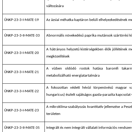
változására
ÚNKP-23-3-I-MATE-19
Az ázsiai méhatka kaptáron belüli elhelyezkedésének m
ÚNKP-23-3-II-MATE-33
Abnormális növekedésű paprika mutánsok szártörési kí
A hátrányos helyzetű kistérségekben élők jóllétének m
ÚNKP-23-3-I-MATE-20
megközelítések
A vízben oldódó rostok hatása baromfi takarm
ÚNKP-23-3-I-MATE-21
metabolizálható energiatartalmára
A fokozottan védett hévízi törpenövésű magyar v
ÚNKP-23-3-I-MATE-22
hungaricus) észlelt sajátságos gazda-parazita kapcsolat 
A mikroklíma-szabályozás kvantitatív jellemzése a Pesz
ÚNKP-23-3-I-MATE-23
területen
ÚNKP-23-3-II-MATE-35
Integrált és nem integrált vállalati információs rends