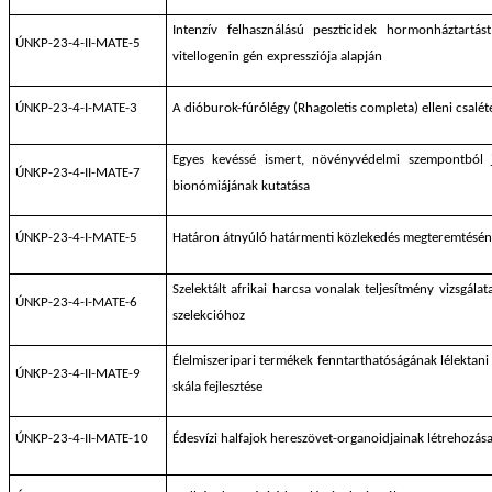
Intenzív felhasználású peszticidek hormonháztartás
ÚNKP-23-4-II-MATE-5
vitellogenin gén expressziója alapján
ÚNKP-23-4-I-MATE-3
A dióburok-fúrólégy (Rhagoletis completa) elleni csalét
Egyes kevéssé ismert, növényvédelmi szempontból je
ÚNKP-23-4-II-MATE-7
bionómiájának kutatása
ÚNKP-23-4-I-MATE-5
Határon átnyúló határmenti közlekedés megteremtésén
Szelektált afrikai harcsa vonalak teljesítmény vizsgálat
ÚNKP-23-4-I-MATE-6
szelekcióhoz
Élelmiszeripari termékek fenntarthatóságának lélektani
ÚNKP-23-4-II-MATE-9
skála fejlesztése
ÚNKP-23-4-II-MATE-10
Édesvízi halfajok hereszövet-organoidjainak létrehozás