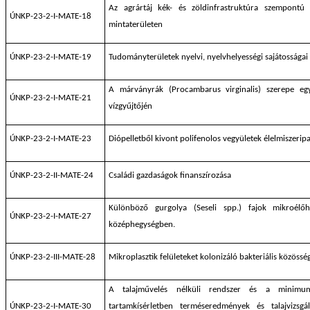
Az agrártáj kék- és zöldinfrastruktúra szempontú
ÚNKP-23-2-I-MATE-18
mintaterületen
ÚNKP-23-2-I-MATE-19
Tudományterületek nyelvi, nyelvhelyességi sajátosságai 
A márványrák (Procambarus virginalis) szerepe egye
ÚNKP-23-2-I-MATE-21
vízgyűjtőjén
ÚNKP-23-2-I-MATE-23
Diópelletből kivont polifenolos vegyületek élelmiszeripa
ÚNKP-23-2-II-MATE-24
Családi gazdaságok finanszírozása
Különböző gurgolya (Seseli spp.) fajok mikroélőhe
ÚNKP-23-2-I-MATE-27
középhegységben.
ÚNKP-23-2-III-MATE-28
Mikroplasztik felületeket kolonizáló bakteriális közössé
A talajművelés nélküli rendszer és a minimum
ÚNKP-23-2-I-MATE-30
tartamkísérletben terméseredmények és talajvizsg