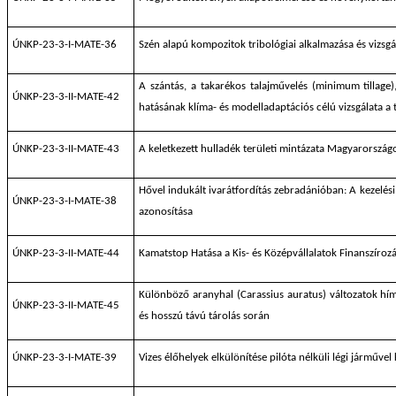
ÚNKP-23-3-I-MATE-36
Szén alapú kompozitok tribológiai alkalmazása és vizsg
A szántás, a takarékos talajművelés (minimum tillag
ÚNKP-23-3-II-MATE-42
hatásának klíma- és modelladaptációs célú vizsgálata a 
ÚNKP-23-3-II-MATE-43
A keletkezett hulladék területi mintázata Magyarország
Hővel indukált ivarátfordítás zebradánióban: A kezelés
ÚNKP-23-3-I-MATE-38
azonosítása
ÚNKP-23-3-II-MATE-44
Kamatstop Hatása a Kis- és Középvállalatok Finanszíroz
Különböző aranyhal (Carassius auratus) változatok hím
ÚNKP-23-3-II-MATE-45
és hosszú távú tárolás során
ÚNKP-23-3-I-MATE-39
Vizes élőhelyek elkülönítése pilóta nélküli légi járművel 