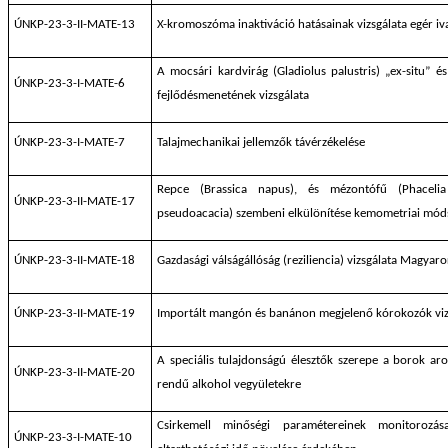
ÚNKP-23-3-II-MATE-13
X-kromoszóma inaktiváció hatásainak vizsgálata egér i
A mocsári kardvirág (Gladiolus palustris) „ex-situ” é
ÚNKP-23-3-I-MATE-6
fejlődésmenetének vizsgálata
ÚNKP-23-3-I-MATE-7
Talajmechanikai jellemzők távérzékelése
Repce (Brassica napus), és mézontófű (Phacelia 
ÚNKP-23-3-II-MATE-17
pseudoacacia) szembeni elkülönítése kemometriai mód
ÚNKP-23-3-II-MATE-18
Gazdasági válságállóság (reziliencia) vizsgálata Magyaro
ÚNKP-23-3-II-MATE-19
Importált mangón és banánon megjelenő kórokozók viz
A speciális tulajdonságú élesztők szerepe a borok a
ÚNKP-23-3-II-MATE-20
rendű alkohol vegyületekre
Csirkemell minőségi paramétereinek monitorozá
ÚNKP-23-3-I-MATE-10