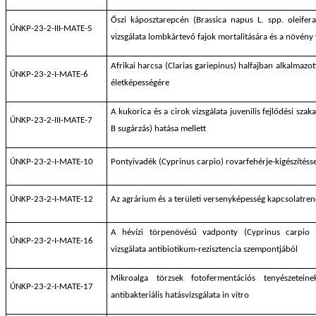
Őszi káposztarepcén (Brassica napus L. spp. oleifera
ÚNKP-23-2-III-MATE-5
vizsgálata lombkártevő fajok mortalitására és a növény f
Afrikai harcsa (Clarias gariepinus) halfajban alkalmazo
ÚNKP-23-2-I-MATE-6
életképességére
A kukorica és a cirok vizsgálata juvenilis fejlődési sza
ÚNKP-23-2-III-MATE-7
B sugárzás) hatása mellett
ÚNKP-23-2-I-MATE-10
Pontyivadék (Cyprinus carpio) rovarfehérje-kigészítés
ÚNKP-23-2-I-MATE-12
Az agrárium és a területi versenyképesség kapcsolatre
A hévízi törpenövésű vadponty (Cyprinus carpio 
ÚNKP-23-2-I-MATE-16
vizsgálata antibiotikum-rezisztencia szempontjából
Mikroalga törzsek fotofermentációs tenyészeteine
ÚNKP-23-2-I-MATE-17
antibakteriális hatásvizsgálata in vitro