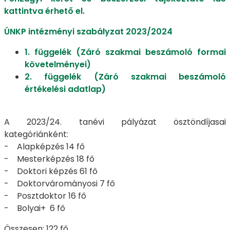
kattintva érhető el.
ÚNKP intézményi szabályzat 2023/2024
1. függelék (Záró szakmai beszámoló formai
követelményei)
2. függelék (Záró szakmai beszámoló
értékelési adatlap)
A 2023/24. tanévi pályázat ösztöndíjasai
kategóriánként:
- Alapképzés 14 fő
- Mesterképzés 18 fő
- Doktori képzés 61 fő
- Doktorvárományosi 7 fő
- Posztdoktor 16 fő
- Bolyai+ 6 fő
Összesen: 122 fő