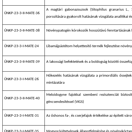
A magtári gabonazsuzsok (Sitophilus granarius L., 
ÚNKP-23-3-II-MATE-36
porozitására gyakorolt hatásának vizsgálata analitikai é
ÚNKP-23-3-II-MATE-38
Növénypatogén kórokozók hosszútávú fenntartásának l
ÚNKP-23-3-I-MATE-24
Libamájpástétom helyettesítő termék fejlesztése növén
ÚNKP-23-3-II-MATE-39
A lakossági befektetések és a boldogság közötti összefü
Hőkezelés hatásának vizsgálata a primordiális őssejtek
ÚNKP-23-3-I-MATE-26
mintázatára
Meloidogyne fajokkal szembeni rezisztenciát biztosí
ÚNKP-23-3-II-MATE-40
géncsendesítéssel (VIGS)
ÚNKP-23-3-I-MATE-31
Az őshonos fa-, és cserjefajok értékelése az épített vár
ÚNKP-23-3-I-MATE-35
Mogyoróültetvények állapotfelmérése és növénykórtani