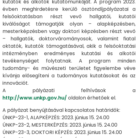
kutatók és alkotók kutatómunkáját. A program 2023.
évben meghirdetésre kerülő ösztöndíjpályázatai a
felsőoktatásban részt vevő hallgatói, kutatói
kiválóságot támogatják olyan – alapképzésben,
mesterképzésben vagy doktori képzésben részt vevő
– hallgatók, doktorvárományosok, valamint fiatal
oktatók, kutatók támogatásával, akik a felsőoktatási
intézményben eredményes kutatási és alkotói
tevékenységet folytatnak. A program minden
tudomány- és művészeti területet figyelembe véve
kívánja elősegíteni a tudományos kutatásokat és az
innovációt.
A pályázati felhívások a
http://www.unkp.gov.hu/
oldalon érhetőek el.
A pályázat benyújtásával kapcsolatos határidők:
ÚNKP-23-1, ALAPKÉPZÉS: 2023. június 15. 24.00
ÚNKP-23-2, MESTERKÉPZÉS: 2023. június 15. 24.00
ÚNKP-23-3, DOKTORI KÉPZÉS: 2023. június 15. 24.00