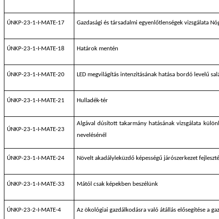
ÚNKP-23-1-I-MATE-17
Gazdasági és társadalmi egyenlőtlenségek vizsgálata N
ÚNKP-23-1-I-MATE-18
Határok mentén
ÚNKP-23-1-I-MATE-20
LED megvilágítás intenzitásának hatása bordó levelű sal
ÚNKP-23-1-I-MATE-21
Hulladék-tér
Algával dúsított takarmány hatásának vizsgálata kül
ÚNKP-23-1-I-MATE-23
nevelésénél
ÚNKP-23-1-I-MATE-24
Növelt akadályleküzdő képességű járószerkezet fejleszt
ÚNKP-23-1-I-MATE-33
Mától csak képekben beszélünk
ÚNKP-23-2-I-MATE-4
Az ökológiai gazdálkodásra való átállás elősegítése a ga