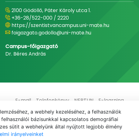
2100 Gödöllő, Páter Károly utca 1.
+36-28/522-000 / 2220
https://szentistvancampus.uni-mate.hu
foigazgato.godollo@uni-mate.hu
Campus-főigazgató
Dr. Béres András
E-mail
Telefonkönyv
NEPTUN
E-learning
elemzéséhez, a webhely kezeléséhez, a felhasználók
elhasználói bázisunkkal kapcsolatos demográfiai
es sütit a webhelyünk által nyújtott legjobb élmény
elmi irányelveinket
© MATE 2021