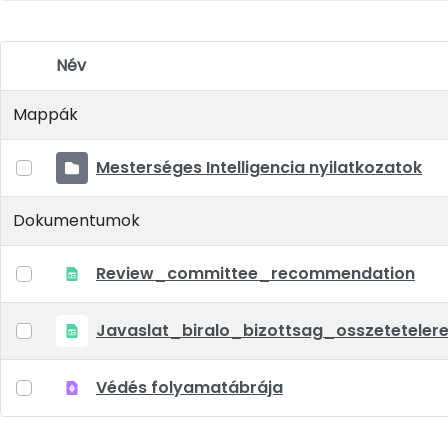
Név
Elem kiválasztása
Mappák
Mesterséges Intelligencia nyilatkozatok
Dokumentumok
Review_committee_recommendation
Javaslat_biralo_bizottsag_osszeteteler
Védés folyamatábrája