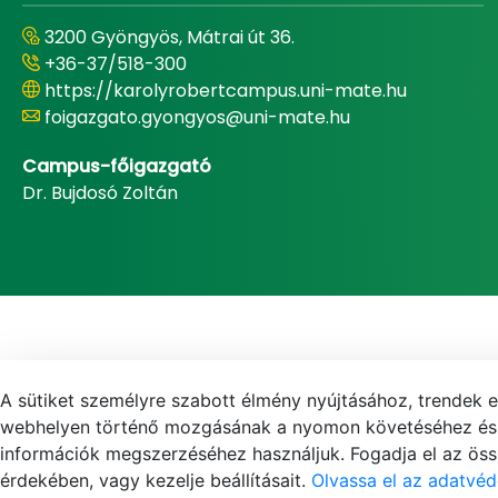
3200 Gyöngyös, Mátrai út 36.
+36-37/518-300
https://karolyrobertcampus.uni-mate.hu
foigazgato.gyongyos@uni-mate.hu
Campus-főigazgató
Dr. Bujdosó Zoltán
A sütiket személyre szabott élmény nyújtásához, trendek 
webhelyen történő mozgásának a nyomon követéséhez és f
információk megszerzéséhez használjuk. Fogadja el az össz
érdekében, vagy kezelje beállításait.
Olvassa el az adatvéd