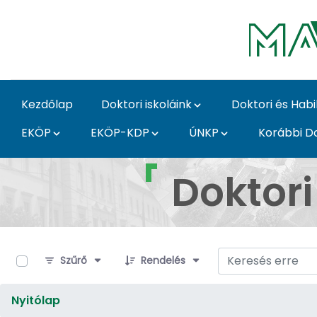
Ugrás a fő tartalomhoz
Kezdőlap
Doktori iskoláink
Doktori és Habi
EKÖP
EKÖP-KDP
ÚNKP
Korábbi Do
Dokumentumok - MATE 
Doktor
0 / 4 Tételek kiválasztva
Szűrő
Rendelés
Nyitólap