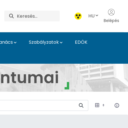
HU
Belépés
Tanács
Szabályzatok
EDÖK
entumai