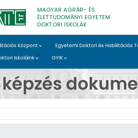
MAGYAR AGRÁR- ÉS
ÉLETTUDOMÁNYI EGYETEM
DOKTORI ISKOLÁK
litációs Központ
Egyetemi Doktori és Habilitációs 
ktori Iskoláink
GYIK
Doktori Iskolák
i képzés dokum