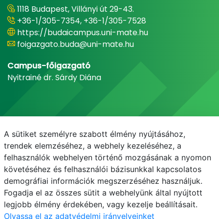
1118 Budapest, Villányi út 29-43.
+36-1/305-7354, +36-1/305-7528
https://budaicampus.uni-mate.hu
foigazgato.buda@uni-mate.hu
Campus-főigazgató
Nyitrainé dr. Sárdy Diána
A sütiket személyre szabott élmény nyújtásához,
trendek elemzéséhez, a webhely kezeléséhez, a
felhasználók webhelyen történő mozgásának a nyomon
követéséhez és felhasználói bázisunkkal kapcsolatos
demográfiai információk megszerzéséhez használjuk.
E-mail
Telefonkönyv
NEPTUN
E-learning
Fogadja el az összes sütit a webhelyünk által nyújtott
legjobb élmény érdekében, vagy kezelje beállításait.
Olvassa el az adatvédelmi irányelveinket