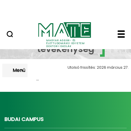
Korábbi Doktori Iskoláink
Ugrás a fő tartalomhoz
GYIK
Témavezetői tevékeny
Témavezetői
MAGYAR AGRÁR- ÉS
ÉLETTUDOMÁNYI EGYETEM
tevékenység
DOKTORI ISKOLÁK
Utolsó frissítés: 2026 március 27.
Menü
...
BUDAI CAMPUS