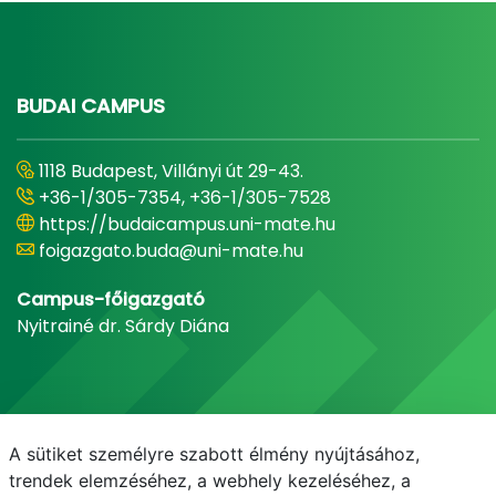
BUDAI CAMPUS
1118 Budapest, Villányi út 29-43.
+36-1/305-7354, +36-1/305-7528
https://budaicampus.uni-mate.hu
foigazgato.buda@uni-mate.hu
Campus-főigazgató
Nyitrainé dr. Sárdy Diána
A sütiket személyre szabott élmény nyújtásához,
trendek elemzéséhez, a webhely kezeléséhez, a