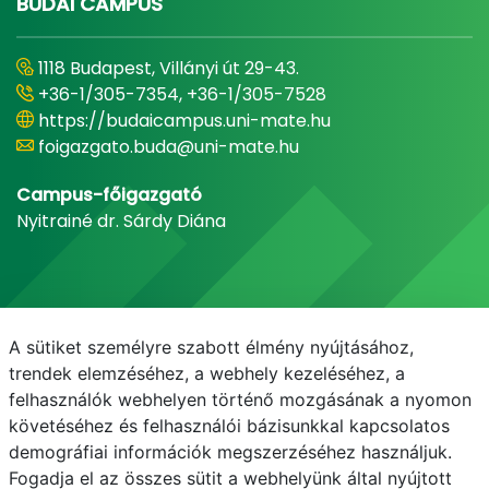
BUDAI CAMPUS
1118 Budapest, Villányi út 29-43.
+36-1/305-7354, +36-1/305-7528
https://budaicampus.uni-mate.hu
foigazgato.buda@uni-mate.hu
Campus-főigazgató
Nyitrainé dr. Sárdy Diána
A sütiket személyre szabott élmény nyújtásához,
trendek elemzéséhez, a webhely kezeléséhez, a
felhasználók webhelyen történő mozgásának a nyomon
követéséhez és felhasználói bázisunkkal kapcsolatos
demográfiai információk megszerzéséhez használjuk.
E-mail
Telefonkönyv
NEPTUN
E-learning
Fogadja el az összes sütit a webhelyünk által nyújtott