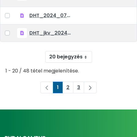
DHT_2024_07_04_jkv
DHT_jkv_2024_06_06
20 bejegyzés
1 - 20 / 48 tétel megjelenítése.
1
2
3
Oldal
Oldal
Oldal