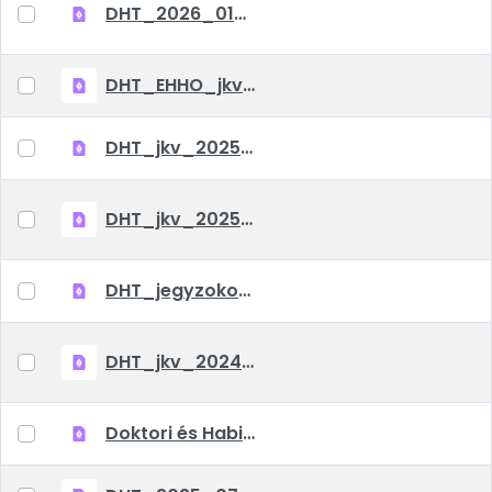
DHT_2026_01_14_jkv
DHT_EHHO_jkv_2026_01_22
DHT_jkv_20251209
DHT_jkv_20251218
DHT_jegyzokonyv_2025_10_09
DHT_jkv_2024_10_04
Doktori és Habilitációs Tanács Ügyrendje